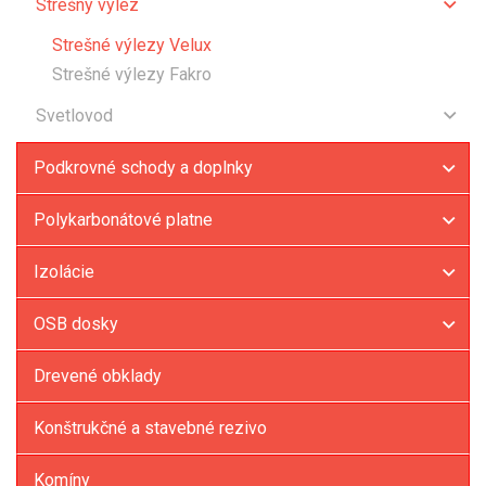
Strešný výlez
Lemovania Fakro
Strešné výlezy Velux
Štandardné lemovania
Strešné výlezy Fakro
Doplnkové lemovania
Svetlovod
Svetlovody Velux
Podkrovné schody a doplnky
Svetlovody Fakro
Polykarbonátové platne
Izolácie
OSB dosky
Drevené obklady
Konštrukčné a stavebné rezivo
Komíny