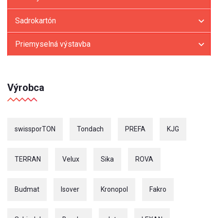
Sadrokartón
Priemyselná výstavba
Výrobca
swissporTON
Tondach
PREFA
KJG
TERRAN
Velux
Sika
ROVA
Budmat
Isover
Kronopol
Fakro