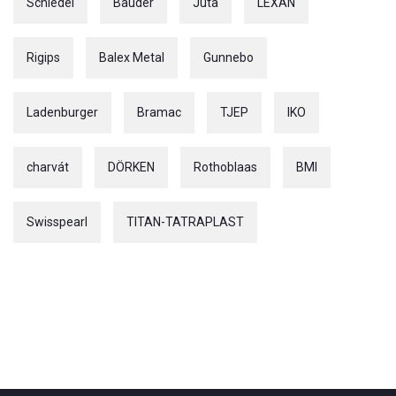
Schiedel
Bauder
Juta
LEXAN
Rigips
Balex Metal
Gunnebo
Ladenburger
Bramac
TJEP
IKO
charvát
DÖRKEN
Rothoblaas
BMI
Swisspearl
TITAN-TATRAPLAST