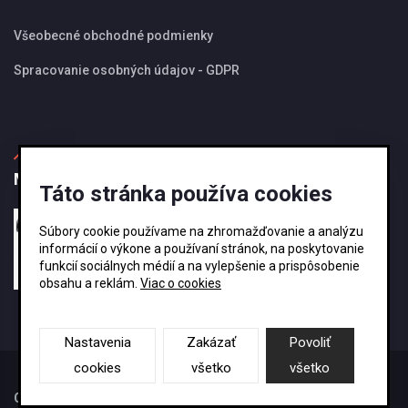
Všeobecné obchodné podmienky
Spracovanie osobných údajov - GDPR
MBS Magazín
Táto stránka používa cookies
27.08.2024
Súbory cookie používame na zhromažďovanie a analýzu
Ako si vybrať správnu veľkosť odkvapového
informácií o výkone a používaní stránok, na poskytovanie
systému KJG ?
funkcií sociálnych médií a na vylepšenie a prispôsobenie
obsahu a reklám.
Viac o cookies
Nastavenia
Zakázať
Povoliť
cookies
všetko
všetko
Copyright By
@MBSStrechy
-2026 Powered BY
ME:)