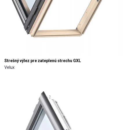
Strešný výlez pre zateplenú strechu GXL
Velux