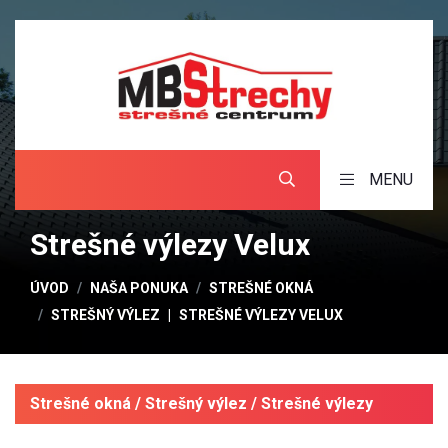
MENU
Strešné výlezy Velux
ÚVOD
NAŠA PONUKA
STREŠNÉ OKNÁ
STREŠNÝ VÝLEZ
STREŠNÉ VÝLEZY VELUX
Strešné okná / Strešný výlez / Strešné výlezy
Velux