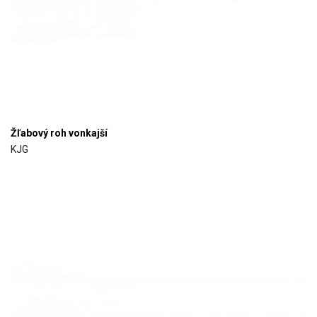
Žľabový roh vonkajší
KJG