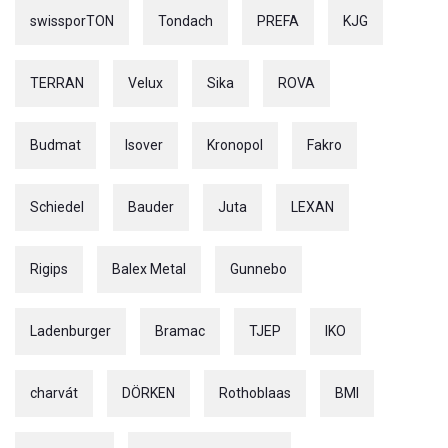
swissporTON
Tondach
PREFA
KJG
TERRAN
Velux
Sika
ROVA
Budmat
Isover
Kronopol
Fakro
Schiedel
Bauder
Juta
LEXAN
Rigips
Balex Metal
Gunnebo
Ladenburger
Bramac
TJEP
IKO
charvát
DÖRKEN
Rothoblaas
BMI