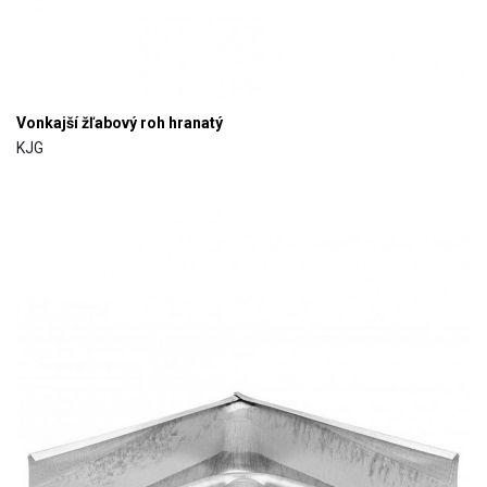
Vonkajší žľabový roh hranatý
KJG