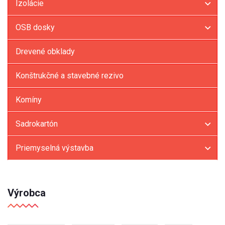
Izolácie
OSB dosky
Drevené obklady
Konštrukčné a stavebné rezivo
Komíny
Sadrokartón
Priemyselná výstavba
Výrobca