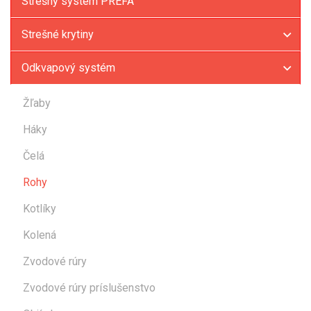
Strešný systém PREFA
Strešné krytiny
Odkvapový systém
Žľaby
Háky
Čelá
Rohy
Kotlíky
Kolená
Zvodové rúry
Zvodové rúry príslušenstvo