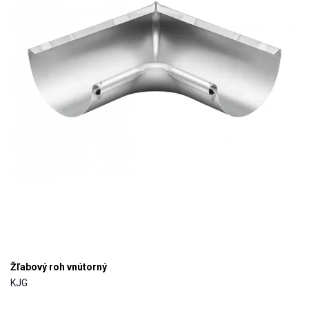
Žľabový roh vnútorný
KJG