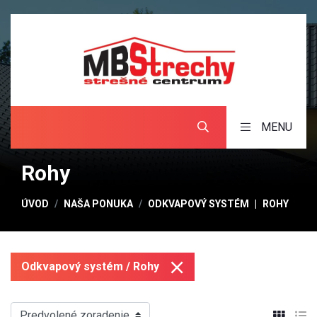
MENU
Rohy
ÚVOD
NAŠA PONUKA
ODKVAPOVÝ SYSTÉM
ROHY
Odkvapový systém / Rohy
Predvolené zoradenie