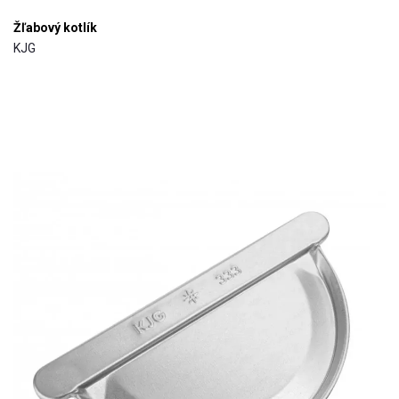
Žľabový kotlík
KJG