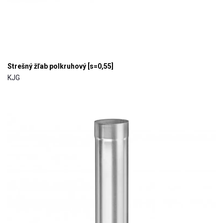
Strešný žľab polkruhový [s=0,55]
KJG