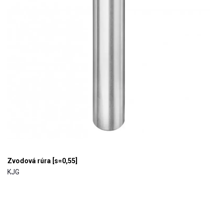
Zvodová rúra [s=0,55]
KJG