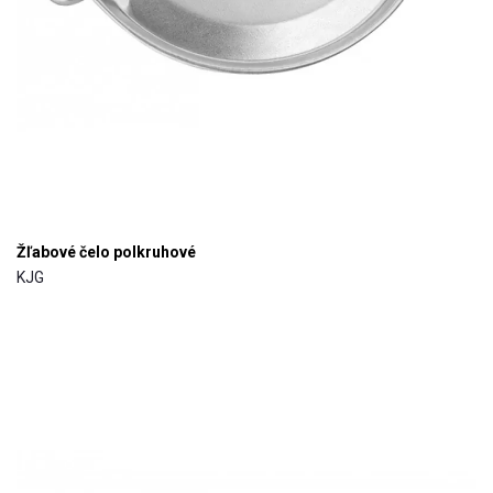
Žľabové čelo polkruhové
KJG