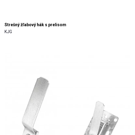
Strešný žľabový hák s prelisom
KJG