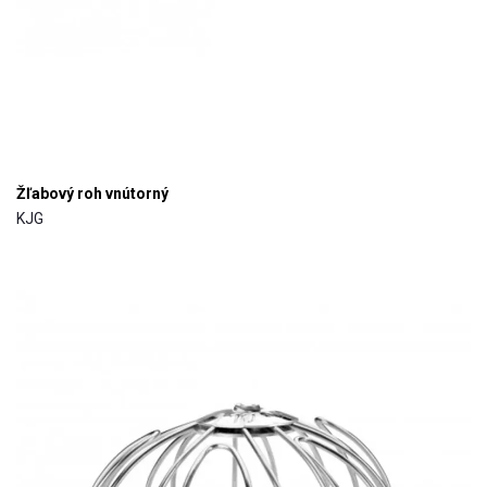
Žľabový roh vnútorný
KJG