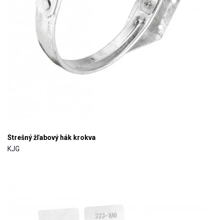
Strešný žľabový hák krokva
KJG