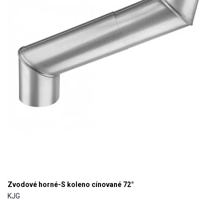
Zvodové horné-S koleno cínované 72°
KJG