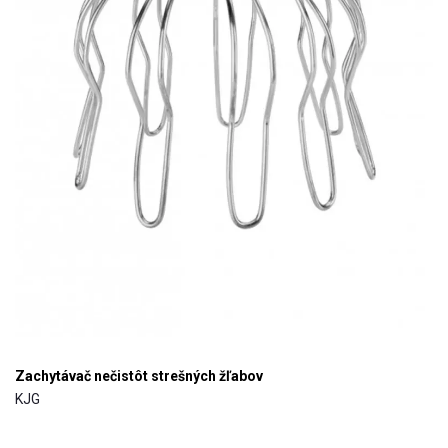
Zachytávač nečistôt strešných žľabov
KJG