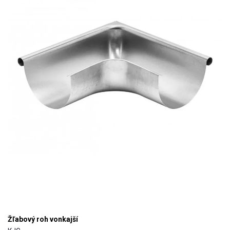
Žľabový roh vonkajší