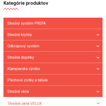
Kategórie produktov
Strešný systém PREFA
Strešné krytiny
Odkvapový systém
Strešné doplnky
Klampiarska výroba
Plechové zvitky a tabule
Strešné okná
Strešné okná VELUX