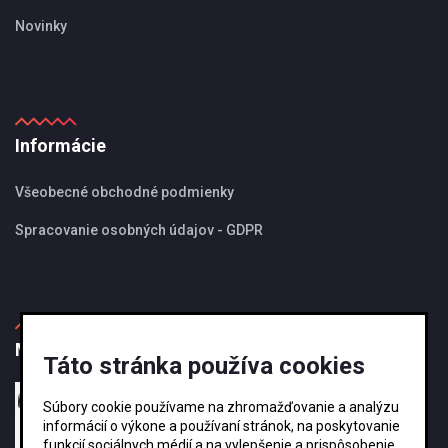
Novinky
Informácie
Všeobecné obchodné podmienky
Spracovanie osobných údajov - GDPR
MBS Magazín
Táto stránka používa cookies
27.08.2024
Súbory cookie používame na zhromažďovanie a analýzu
Ako si vybrať správnu veľkosť odkvapového
informácií o výkone a používaní stránok, na poskytovanie
systému KJG ?
funkcií sociálnych médií a na vylepšenie a prispôsobenie