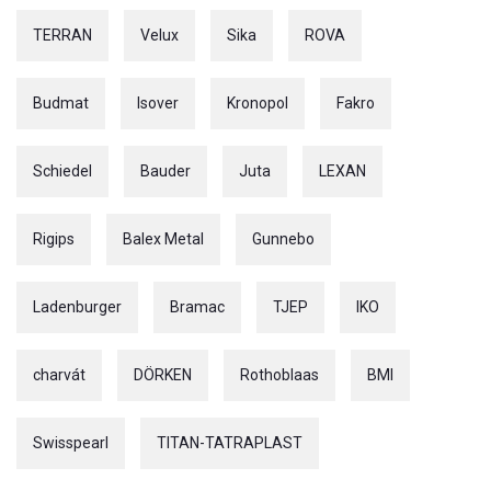
TERRAN
Velux
Sika
ROVA
Budmat
Isover
Kronopol
Fakro
Schiedel
Bauder
Juta
LEXAN
Rigips
Balex Metal
Gunnebo
Ladenburger
Bramac
TJEP
IKO
charvát
DÖRKEN
Rothoblaas
BMI
Swisspearl
TITAN-TATRAPLAST