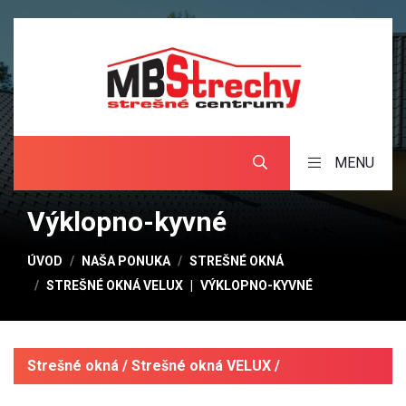
MENU
Výklopno-kyvné
ÚVOD
NAŠA PONUKA
STREŠNÉ OKNÁ
STREŠNÉ OKNÁ VELUX
VÝKLOPNO-KYVNÉ
Strešné okná / Strešné okná VELUX /
Výklopno-kyvné