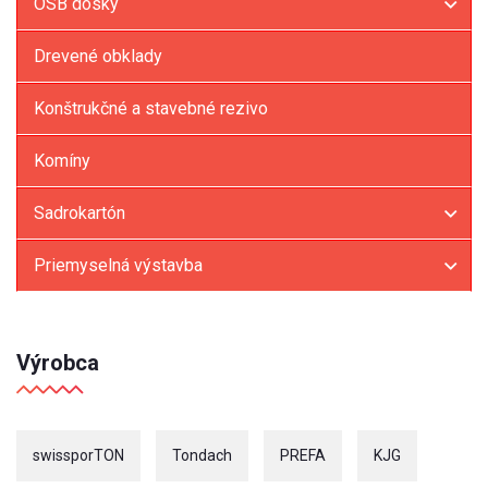
OSB dosky
Drevené obklady
Konštrukčné a stavebné rezivo
Komíny
Sadrokartón
Priemyselná výstavba
Výrobca
swissporTON
Tondach
PREFA
KJG