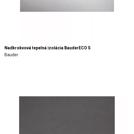
Nadkrokvová tepelná izolácia BauderECO S
Bauder