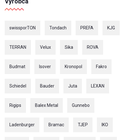
Výrobca
swissporTON
Tondach
PREFA
KJG
TERRAN
Velux
Sika
ROVA
Budmat
Isover
Kronopol
Fakro
Schiedel
Bauder
Juta
LEXAN
Rigips
Balex Metal
Gunnebo
Ladenburger
Bramac
TJEP
IKO