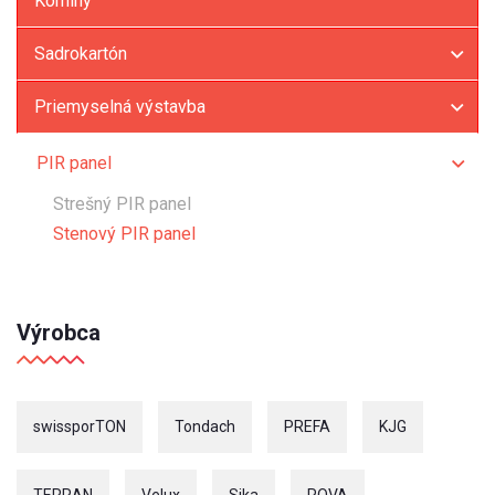
Komíny
Sadrokartón
Priemyselná výstavba
PIR panel
Strešný PIR panel
Stenový PIR panel
Výrobca
swissporTON
Tondach
PREFA
KJG