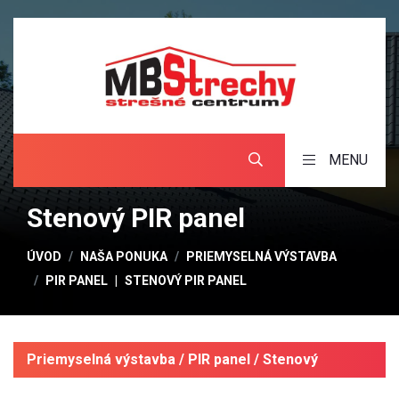
MENU
Stenový PIR panel
ÚVOD
NAŠA PONUKA
PRIEMYSELNÁ VÝSTAVBA
PIR PANEL
STENOVÝ PIR PANEL
Priemyselná výstavba / PIR panel / Stenový
PIR panel