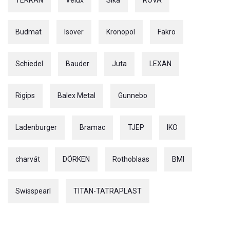
TERRAN
Velux
Sika
ROVA
Budmat
Isover
Kronopol
Fakro
Schiedel
Bauder
Juta
LEXAN
Rigips
Balex Metal
Gunnebo
Ladenburger
Bramac
TJEP
IKO
charvát
DÖRKEN
Rothoblaas
BMI
Swisspearl
TITAN-TATRAPLAST