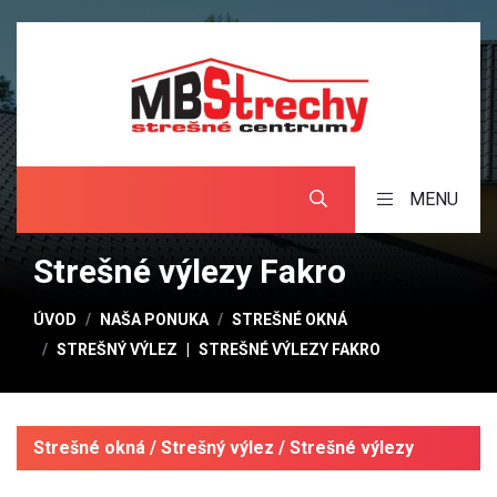
MENU
Strešné výlezy Fakro
ÚVOD
NAŠA PONUKA
STREŠNÉ OKNÁ
STREŠNÝ VÝLEZ
STREŠNÉ VÝLEZY FAKRO
Strešné okná / Strešný výlez / Strešné výlezy
Fakro