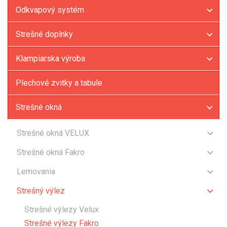
Odkvapový systém
Strešné doplnky
Klampiarska výroba
Plechové zvitky a tabule
Strešné okná
Strešné okná VELUX
Štandard / Štandard Plus
Strešné okná Fakro
Premium
Kyvné okná - drevené
Lemovania
Výklopno-kyvné
Kyvné okná - plastové
Lemovania Velux
Diaľkovo ovládané
Strešný výlez
Lemovania Fakro
Strešné výlezy Velux
Štandardné lemovania
Strešné výlezy Fakro
Doplnkové lemovania