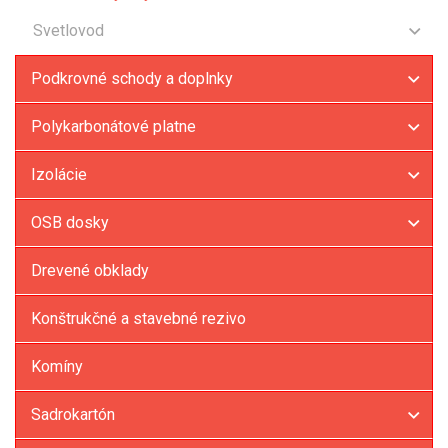
Svetlovod
Svetlovody Velux
Podkrovné schody a doplnky
Svetlovody Fakro
Polykarbonátové platne
Izolácie
OSB dosky
Drevené obklady
Konštrukčné a stavebné rezivo
Komíny
Sadrokartón