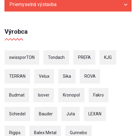
Priemyselná výstavba
Výrobca
swissporTON
Tondach
PREFA
KJG
TERRAN
Velux
Sika
ROVA
Budmat
Isover
Kronopol
Fakro
Schiedel
Bauder
Juta
LEXAN
Rigips
Balex Metal
Gunnebo