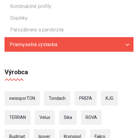
Konštrukčné profily
Doplnky
Parozábrany a parobrzdy
Priemyselná výstavba
Výrobca
swissporTON
Tondach
PREFA
KJG
TERRAN
Velux
Sika
ROVA
Budmat
Isover
Kronopol
Fakro