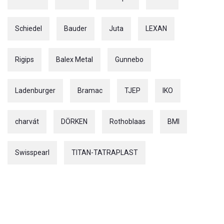
Schiedel
Bauder
Juta
LEXAN
Rigips
Balex Metal
Gunnebo
Ladenburger
Bramac
TJEP
IKO
charvát
DÖRKEN
Rothoblaas
BMI
Swisspearl
TITAN-TATRAPLAST