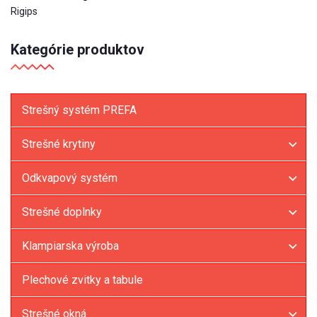
Rigips
Kategórie produktov
Strešný systém PREFA
Strešné krytiny
Odkvapový systém
Strešné doplnky
Klampiarska výroba
Plechové zvitky a tabule
Strešné okná