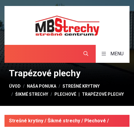
MENU
Trapézové plechy
ÚVOD
NAŠA PONUKA
STREŠNÉ KRYTINY
ŠIKMÉ STRECHY
PLECHOVÉ
TRAPÉZOVÉ PLECHY
Strešné krytiny / Šikmé strechy / Plechové /
Trapézové plechy