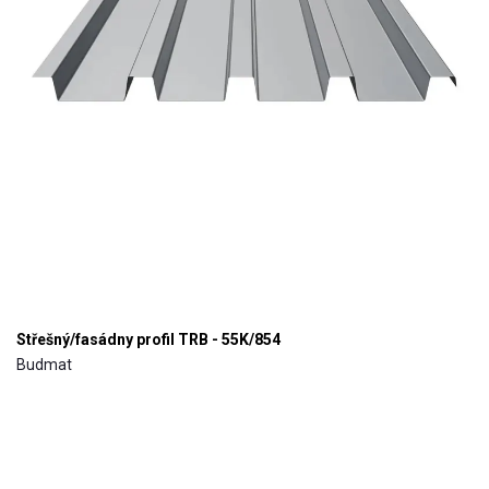
Střešný/fasádny profil TRB - 55K/854
Budmat