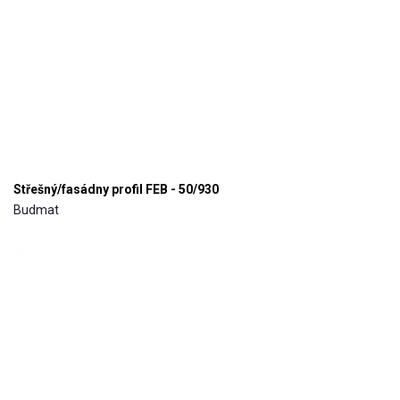
Střešný/fasádny profil FEB - 50/930
Budmat