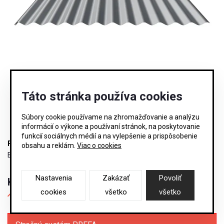
Táto stránka používa cookies
Súbory cookie používame na zhromažďovanie a analýzu
informácií o výkone a používaní stránok, na poskytovanie
funkcií sociálnych médií a na vylepšenie a prispôsobenie
Fasádný profil FB - 18/1100
obsahu a reklám.
Viac o cookies
Budmat
Nastavenia
Zakázať
Povoliť
Kategórie produktov
cookies
všetko
všetko