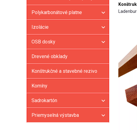
Konštruk
Ladenbur
Polykarbonátové platne
Izolácie
OSB dosky
Drevené obklady
Konštrukčné a stavebné rezivo
Komíny
Sadrokartón
Priemyselná výstavba