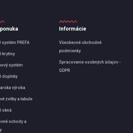
 ponuka
Informácie
ý systém PREFA
Všeobecné obchodné
podmienky
 krytiny
Spracovanie osobných údajov -
pový systém
GDPR
é doplnky
arska výroba
é zvitky a tabule
é okná
vné schody a
y