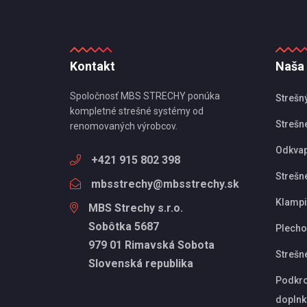
Kontakt
Naša
Spoločnosť MBS STRECHY ponúka
Strešn
kompletné strešné systémy od
Strešné
renomovaných výrobcov.
Odkva
+421 915 802 398
Strešn
mbsstrechy@mbsstrechy.sk
Klampi
MBS Strechy s.r.o.
Sobôtka 5687
Plechov
979 01 Rimavská Sobota
Strešn
Slovenská republika
Podkro
doplnk