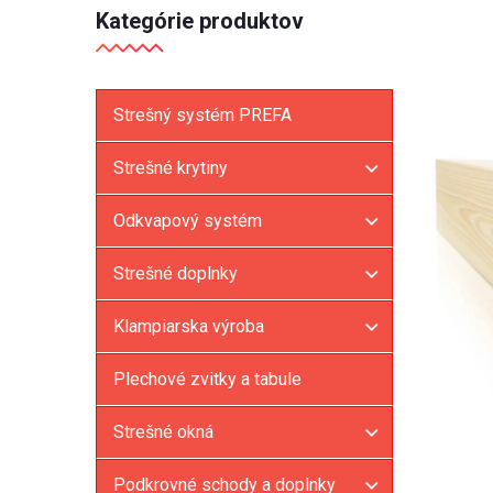
Kategórie produktov
Strešný systém PREFA
Strešné krytiny
Odkvapový systém
Strešné doplnky
Klampiarska výroba
Plechové zvitky a tabule
Strešné okná
Podkrovné schody a doplnky