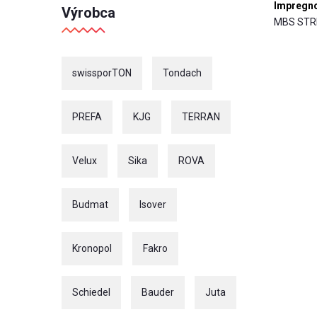
Impregno
Výrobca
MBS STR
swissporTON
Tondach
PREFA
KJG
TERRAN
Velux
Sika
ROVA
Budmat
Isover
Kronopol
Fakro
Schiedel
Bauder
Juta