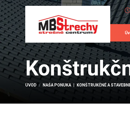
Úv
Konštrukčn
ÚVOD
NAŠA PONUKA
KONŠTRUKČNÉ A STAVEBNÉ