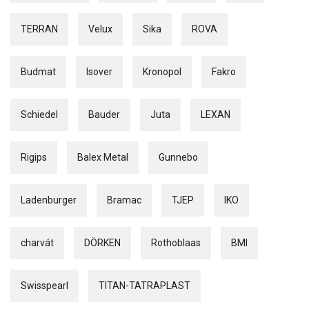
TERRAN
Velux
Sika
ROVA
Budmat
Isover
Kronopol
Fakro
Schiedel
Bauder
Juta
LEXAN
Rigips
Balex Metal
Gunnebo
Ladenburger
Bramac
TJEP
IKO
charvát
DÖRKEN
Rothoblaas
BMI
Swisspearl
TITAN-TATRAPLAST