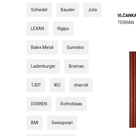
Schiedel
Bauder
Juta
VLČANKA 
TERRAN
LEXAN
Rigips
Balex Metal
Gunnebo
Ladenburger
Bramac
TJEP
IKO
charvát
DÖRKEN
Rothoblaas
BMI
Swisspearl