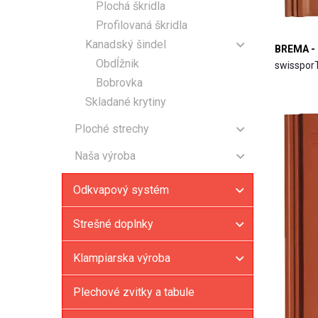
Plochá škridla
Profilovaná škridla
Kanadský šindel
BREMA - 
Obdĺžnik
swisspo
Bobrovka
Skladané krytiny
Ploché strechy
PVC fólie
Naša výroba
TPO fólie
Klik panel
Asfaltové pásy
Odkvapový systém
Falcovaná krytina
Geotextília
Strešné doplnky
Klampiarska výroba
Plechové zvitky a tabule