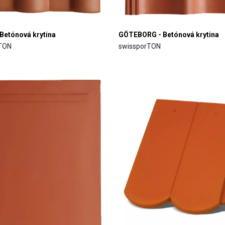
Betónová krytina
GÖTEBORG - Betónová krytina
rTON
swissporTON