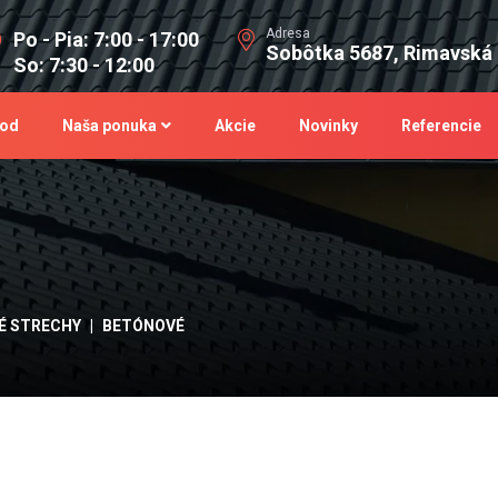
Adresa
Po - Pia: 7:00 - 17:00
Sobôtka 5687, Rimavská
So: 7:30 - 12:00
od
Naša ponuka
Akcie
Novinky
Referencie
É STRECHY
BETÓNOVÉ