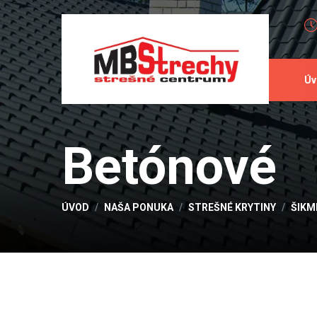
Úv
Betónové
ÚVOD
NAŠA PONUKA
STREŠNÉ KRYTINY
ŠIKM