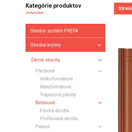
Kategórie produktov
Streš
Strešný systém PREFA
Strešné krytiny
Šikmé strechy
Plechové
Veľkoformátové
Maloformátové
Trapézové plechy
Betónové
Plochá škridla
Profilovaná škridla
Pálené