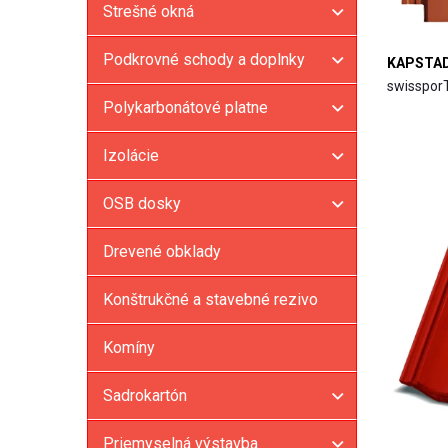
Strešné okná
Podkrovné schody a doplnky
KAPSTADT
swisspo
Polykarbonátové platne
Izolácie
OSB dosky
Drevené obklady
Konštrukčné a stavebné rezivo
Komíny
Sadrokartón
Priemyselná výstavba