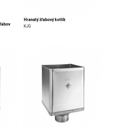
Hranatý žľabový kotlík
žľabov
KJG