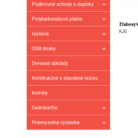
Podkrovné schody a doplnky
Polykarbonátové platne
Žľabový 
KJG
Izolácie
OSB dosky
Drevené obklady
Konštrukčné a stavebné rezivo
Komíny
Sadrokartón
Priemyselná výstavba