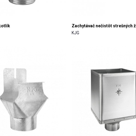
otlík
Zachytávač nečistôt strešných 
KJG