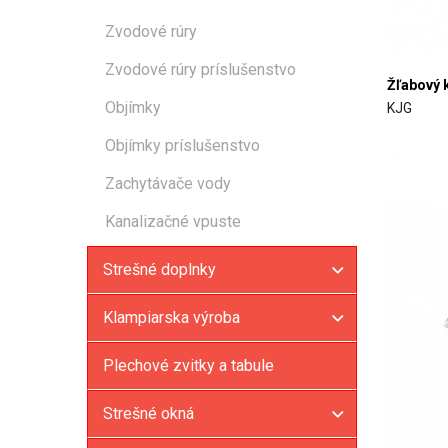
Zvodové rúry
Zvodové rúry príslušenstvo
Žľabový k
Objímky
KJG
Objímky príslušenstvo
Zachytávače vody
Kanalizačné vpuste
Strešné doplnky
Klampiarska výroba
Plechové zvitky a tabule
Strešné okná