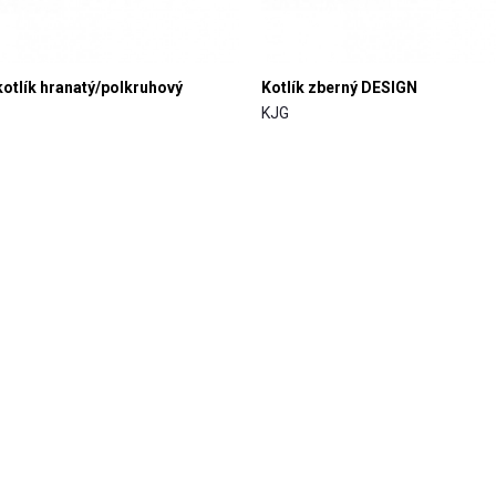
kotlík hranatý/polkruhový
Kotlík zberný DESIGN
KJG