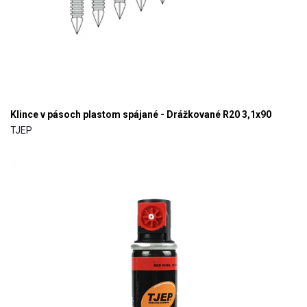
Klince v pásoch plastom spájané - Drážkované R20 3,1x90
TJEP