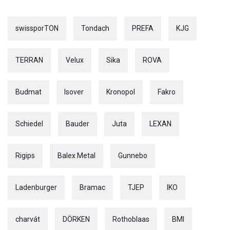
swissporTON
Tondach
PREFA
KJG
TERRAN
Velux
Sika
ROVA
Budmat
Isover
Kronopol
Fakro
Schiedel
Bauder
Juta
LEXAN
Rigips
Balex Metal
Gunnebo
Ladenburger
Bramac
TJEP
IKO
charvát
DÖRKEN
Rothoblaas
BMI