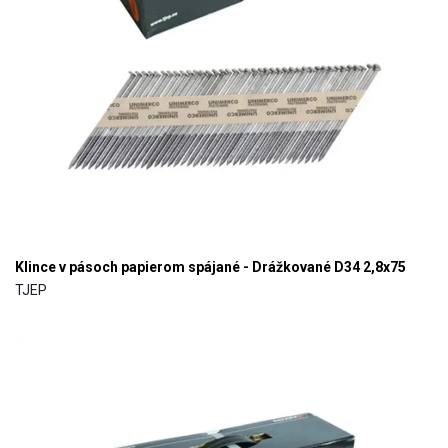
Klince v pásoch papierom spájané - Drážkované D34 2,8x75
TJEP