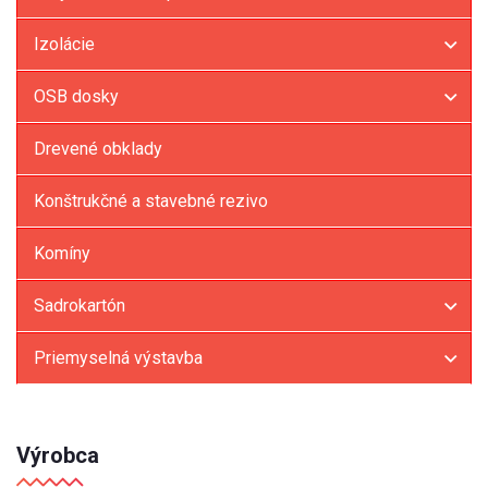
Izolácie
OSB dosky
Drevené obklady
Konštrukčné a stavebné rezivo
Komíny
Sadrokartón
Priemyselná výstavba
Výrobca