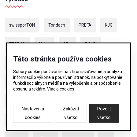
swissporTON
Tondach
PREFA
KJG
TERRAN
Velux
Sika
ROVA
Táto stránka používa cookies
Budmat
Isover
Kronopol
Fakro
Súbory cookie používame na zhromažďovanie a analýzu
informácií o výkone a používaní stránok, na poskytovanie
Schiedel
Bauder
Juta
LEXAN
funkcií sociálnych médií a na vylepšenie a prispôsobenie
obsahu a reklám.
Viac o cookies
Rigips
Balex Metal
Gunnebo
Nastavenia
Zakázať
Povoliť
cookies
všetko
všetko
Ladenburger
Bramac
TJEP
IKO