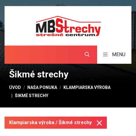
MENU
Šikmé strechy
ÚVOD
NAŠA PONUKA
KLAMPIARSKA VÝROBA
ŠIKMÉ STRECHY
Klampiarska výroba / Šikmé strechy