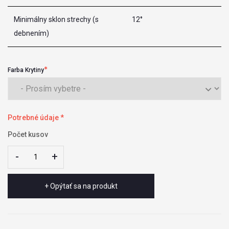
Minimálny sklon strechy (s
12°
debnením)
Farba Krytiny
Potrebné údaje *
Počet kusov
-
-
+
+
+ Opýtať sa na produkt