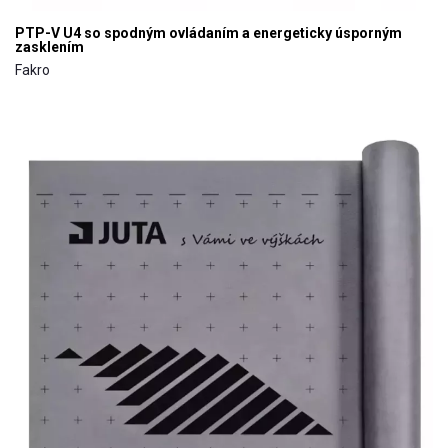
PTP-V U4 so spodným ovládaním a energeticky úsporným
zasklením
Fakro