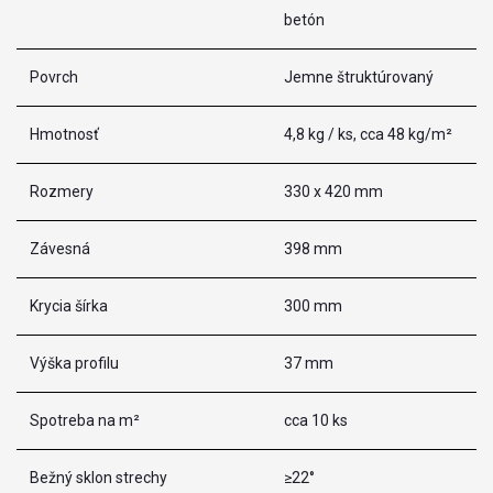
betón
Povrch
Jemne štruktúrovaný
Hmotnosť
4,8 kg / ks, cca 48 kg/m²
Rozmery
330 x 420 mm
Závesná
398 mm
Krycia šírka
300 mm
Výška profilu
37 mm
Spotreba na m²
cca 10 ks
Bežný sklon strechy
≥22°