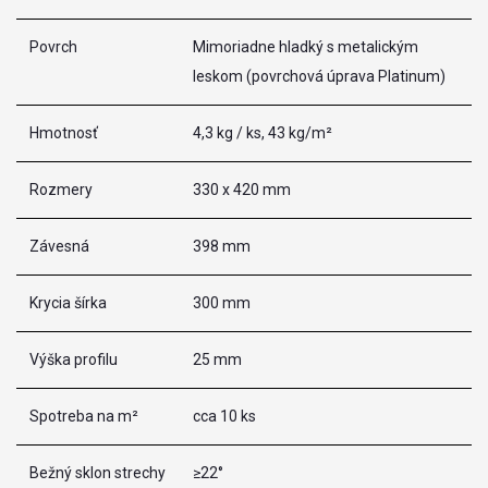
Povrch
Mimoriadne hladký s metalickým
leskom (povrchová úprava Platinum)
Hmotnosť
4,3 kg / ks, 43 kg/m²
Rozmery
330 x 420 mm
Závesná
398 mm
Krycia šírka
300 mm
Výška profilu
25 mm
Spotreba na m²
cca 10 ks
Bežný sklon strechy
≥22°