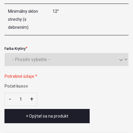
Minimálny sklon
12°
strechy (s
debnením)
Farba Krytiny
Potrebné údaje *
Počet kusov
-
-
+
+
+ Opýtať sa na produkt