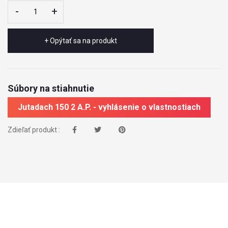
-
-
+
+
+ Opýtať sa na produkt
Súbory na stiahnutie
Jutadach 150 2 A.P. - vyhlásenie o vlastnostiach
Zdieľať produkt :