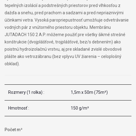
tepelných izolácií a podstrešných priestorov pred vlhkosťou z
dažďa a snehu, pred prachom a sadzami a pred nepriaznivými
účinkami vetra. Vysoká paropriepustnosť umožňuje odvetrávanie
vodných pár z vnútorného priestoru objektu. Membránu
JUTADACH 150 2 A.P. môžeme použiť pre všetky šikmé strešné
konštrukcie (dvojplášťové, trojplášťové, bez/s debnením) ako
poistnú hydroizolačnú vrstvu, aj pre skladané zvislé obvodové
plášte ako vetrozábranu (bez vplyvu UV žiarenia – celoplošný
obklad).
Rozmery (1 rolka) :
1,5m x 50m (75m²)
Hmotnosť :
150 g/m²
Počet m²