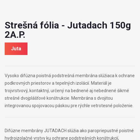
Strešná fólia - Jutadach 150g
2A.P.
Juta
Vysoko difúzna poistná podstrešná membrána slúžiaca k ochrane
podkrovných priestorov a tepelných izolácií. Materiál je
trojvrstvový, kontaktný, určený na bednené aj nebednené šikmé
strešné dvojplášťové konštrukcie. Membrána s dvojitou
integrovanou spojovacou páskou pre rýchle vetrotesné položenie.
Difúzne membrány JUTADACH slúžia ako paropriepustné poistné
hydroizolačné vrstvy ku ochrane podstrešných konštrukcií,