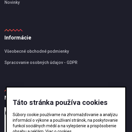
Novinky
Informácie
Všeobecné obchodné podmienky
Spracovanie osobných údajov - GDPR
MBS Magazín
Táto stránka používa cookies
27.08.2024
Súbory cookie používame na zhromažďovanie a analýzu
Ako si vybrať správnu veľkosť odkvapového
informácií o výkone a používaní stránok, na poskytovanie
systému KJG ?
funkcií sociálnych médií a na vylepšenie a prispôsobenie
obsahu a reklám.
Viac o cookies