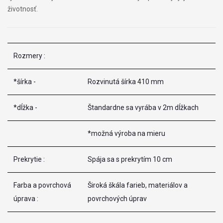
životnosť.
Rozmery :
*šírka -
Rozvinutá šírka 410 mm
*dĺžka -
Štandardne sa vyrába v 2m dĺžkach
*možná výroba na mieru
Prekrytie :
Spája sa s prekrytím 10 cm
Farba a povrchová
Široká škála farieb, materiálov a
úprava :
povrchových úprav