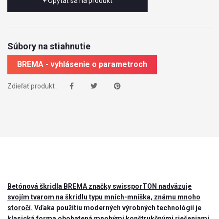
+ Opýtať sa na produkt
Súbory na stiahnutie
BREMA - vyhlásenie o parametroch
Zdieľať produkt :
Betónová škridla BREMA značky swissporTON nadväzuje
svojím tvarom na škridlu typu mních-mníška, známu mnoho
storočí.
Vďaka použitiu moderných výrobných technológií je
klasická forma obohatená mnohými konštrukčnými riešeniami,