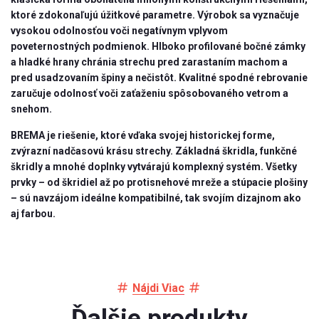
ktoré zdokonaľujú úžitkové parametre. Výrobok sa vyznačuje
vysokou odolnosťou voči negatívnym vplyvom
poveternostných podmienok. Hlboko profilované bočné zámky
a hladké hrany chránia strechu pred zarastaním machom a
pred usadzovaním špiny a nečistôt. Kvalitné spodné rebrovanie
zaručuje odolnosť voči zaťaženiu spôsobovaného vetrom a
snehom.
BREMA je riešenie, ktoré vďaka svojej historickej forme,
zvýrazní nadčasovú krásu strechy. Základná škridla, funkčné
škridly a mnohé doplnky vytvárajú komplexný systém. Všetky
prvky – od škridiel až po protisnehové mreže a stúpacie plošiny
– sú navzájom ideálne kompatibilné, tak svojím dizajnom ako
aj farbou.
Nájdi Viac
Ďalšie produkty