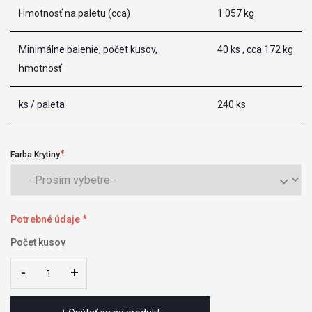
Hmotnosť na paletu (cca)
1 057 kg
Minimálne balenie, počet kusov,
40 ks , cca 172 kg
hmotnosť
ks / paleta
240 ks
Farba Krytiny
Potrebné údaje *
Počet kusov
-
-
+
+