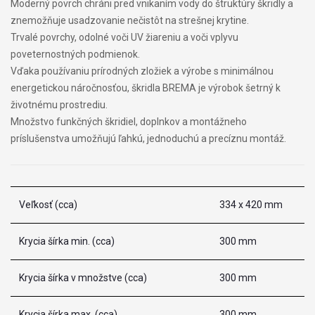
Moderný povrch chráni pred vnikaním vody do štruktúry škridly a
znemožňuje usadzovanie nečistôt na strešnej krytine.
Trvalé povrchy, odolné voči UV žiareniu a voči vplyvu
poveternostných podmienok.
Vďaka používaniu prírodných zložiek a výrobe s minimálnou
energetickou náročnosťou, škridla BREMA je výrobok šetrný k
životnému prostrediu.
Množstvo funkčných škridiel, doplnkov a montážneho
príslušenstva umožňujú ľahkú, jednoduchú a precíznu montáž.
Veľkosť (cca)
334 x 420 mm
Krycia šírka min. (cca)
300 mm
Krycia šírka v množstve (cca)
300 mm
Krycia šírka max. (cca)
300 mm