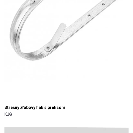
Strešný žľabový hák s prelisom
KJG