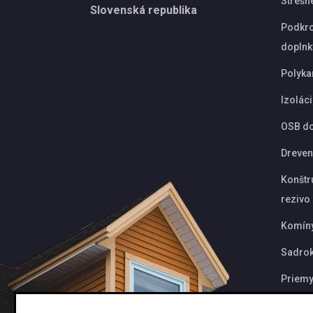
Strešn
Slovenská republika
Podkro
doplnk
Polyka
Izolác
OSB d
Dreven
Konštr
rezivo
Komín
Sadrok
Priemy