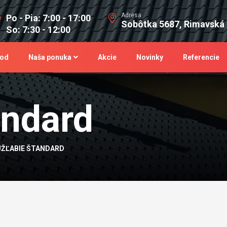
Adresa
Po - Pia: 7:00 - 17:00
Sobôtka 5687, Rimavská
So: 7:30 - 12:00
od
Naša ponuka
Akcie
Novinky
Referencie
andard
ÚŽĽABIE ŠTANDARD