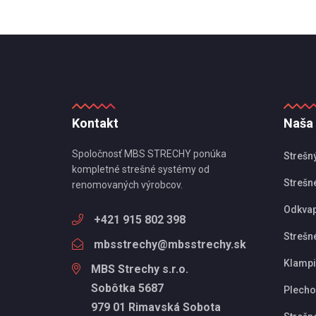
Kontakt
Naša
Spoločnosť MBS STRECHY ponúka
Strešn
kompletné strešné systémy od
Strešné
renomovaných výrobcov.
Odkva
+421 915 802 398
Strešn
mbsstrechy@mbsstrechy.sk
Klampi
MBS Strechy s.r.o.
Sobôtka 5687
Plechov
979 01 Rimavská Sobota