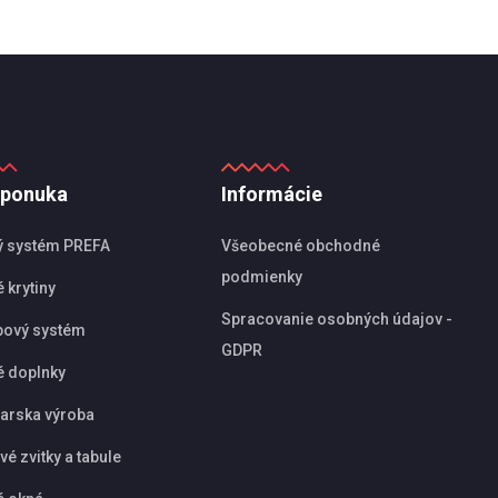
 ponuka
Informácie
ý systém PREFA
Všeobecné obchodné
podmienky
 krytiny
Spracovanie osobných údajov -
pový systém
GDPR
é doplnky
arska výroba
é zvitky a tabule