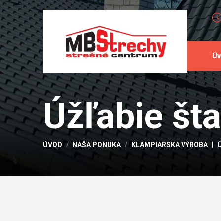
Úv
Úžľabie št
ÚVOD
NAŠA PONUKA
KLAMPIARSKA VÝROBA