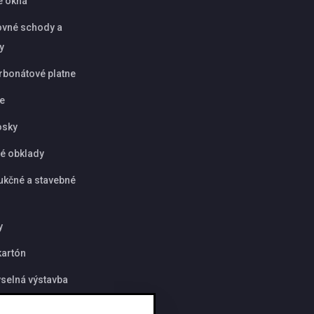
é okná
vné schody a
y
rbonátové platne
ie
osky
é obklady
ukčné a stavebné
y
artón
selná výstavba