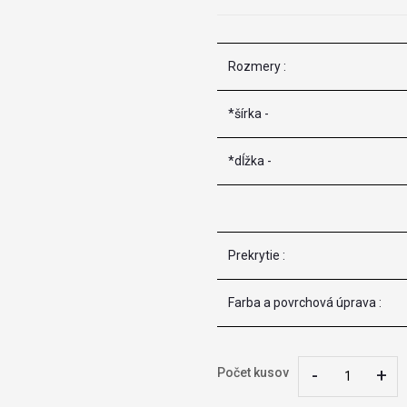
Rozmery :
*šírka -
*dĺžka -
Prekrytie :
Farba a povrchová úprava :
-
-
+
+
Počet kusov