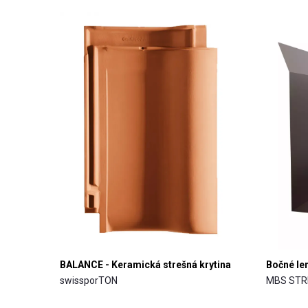
BALANCE - Keramická strešná krytina
Bočné le
swissporTON
MBS STR