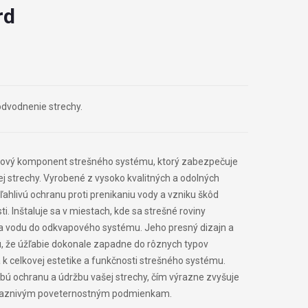
rd
odvodnenie strechy.
čový komponent strešného systému, ktorý zabezpečuje
j strechy. Vyrobené z vysoko kvalitných a odolných
ľahlivú ochranu proti prenikaniu vody a vzniku škôd
 Inštaluje sa v miestach, kde sa strešné roviny
za vodu do odkvapového systému. Jeho presný dizajn a
 že úžľabie dokonale zapadne do rôznych typov
a k celkovej estetike a funkčnosti strešného systému.
bú ochranu a údržbu vašej strechy, čím výrazne zvyšuje
epriaznivým poveternostným podmienkam.