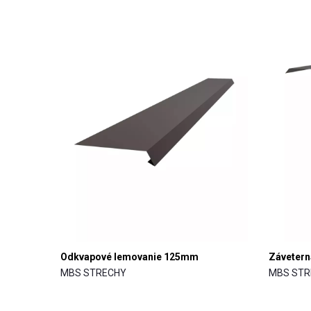
Odkvapové lemovanie 125mm
Záveterná
MBS STRECHY
MBS STR