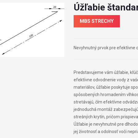
Úžľabie štanda
MBS STRECHY
Nevyhnutný prvok pre efektívne 
Predstavujeme vám úžľabie, kľú
efektívne odvodnenie vody z vaše
materiálov, úžľabie poskytuje spo
spôsobených hromadením vlhkosti.
stretávajú, čím efektívne odvád
jednoduchá montáž zabezpečujú,
strešných krytín, pričom prispiev
Úžľabie je nevyhnutné pre dlhodo
jej životnosť a odolnosť voči n