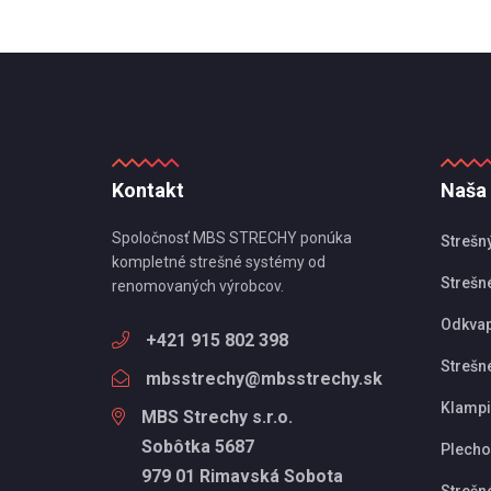
Kontakt
Naša
Spoločnosť MBS STRECHY ponúka
Strešn
kompletné strešné systémy od
Strešné
renomovaných výrobcov.
Odkva
+421 915 802 398
Strešn
mbsstrechy@mbsstrechy.sk
Klampi
MBS Strechy s.r.o.
Sobôtka 5687
Plechov
979 01 Rimavská Sobota
Strešn