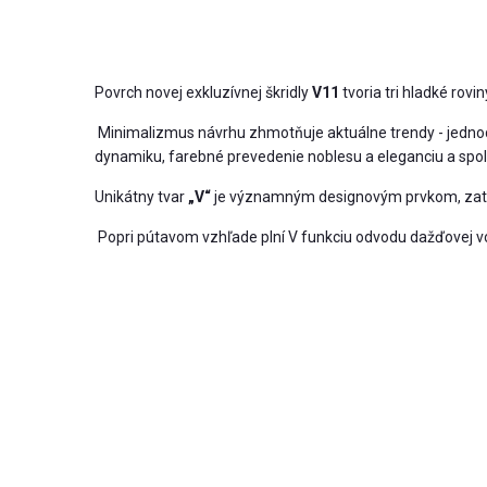
Povrch novej exkluzívnej škridly
V11
tvoria tri hladké rovin
Minimalizmus návrhu zhmotňuje aktuálne trendy - jednodu
dynamiku, farebné prevedenie noblesu a eleganciu a spolu 
Unikátny tvar
„V“
je významným designovým prvkom, zatia
Popri pútavom vzhľade plní V funkciu odvodu dažďovej v