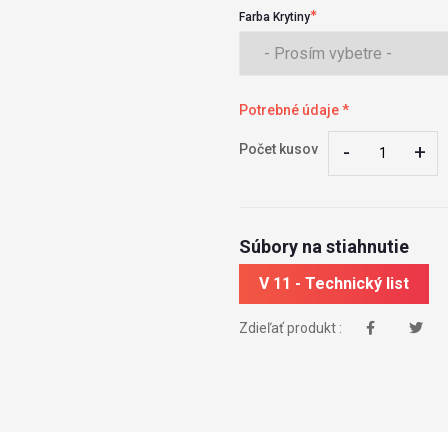
Farba Krytiny
Potrebné údaje *
-
-
+
+
Počet kusov
Súbory na stiahnutie
V 11 - Technický list
Zdieľať produkt :