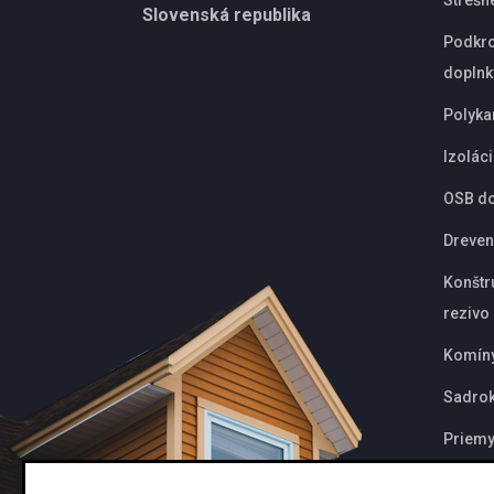
Slovenská republika
Podkro
doplnk
Polyka
Izolác
OSB d
Dreven
Konštr
rezivo
Komín
Sadrok
Priemy