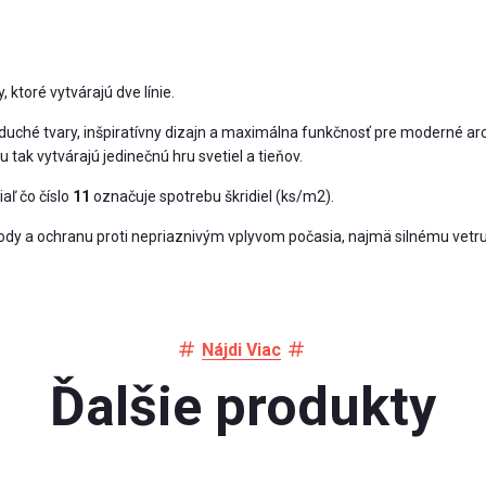
y, ktoré vytvárajú dve línie.
ché tvary, inšpiratívny dizajn a maximálna funkčnosť pre moderné arch
tak vytvárajú jedinečnú hru svetiel a tieňov.
ľ čo číslo
11
označuje spotrebu škridiel (ks/m2).
ody a ochranu proti nepriaznivým vplyvom počasia, najmä silnému vetr
Nájdi Viac
Ďalšie produkty