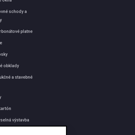
vné schody a
y
rbonátové platne
ie
osky
é obklady
ukčné a stavebné
y
artón
selná výstavba