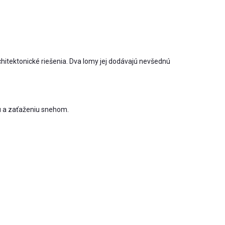
itektonické riešenia. Dva lomy jej dodávajú nevšednú
u a zaťaženiu snehom.