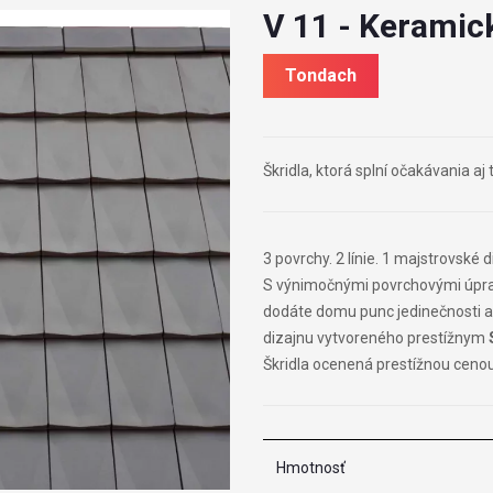
V 11 - Keramic
Tondach
Škridla, ktorá splní očakávania a
3 povrchy. 2 línie. 1 majstrovské d
S výnimočnými povrchovými úpra
dodáte domu punc jedinečnosti a
dizajnu vytvoreného prestížnym
Škridla ocenená prestížnou ceno
Hmotnosť