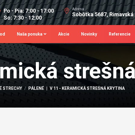
Adresa
Po - Pia: 7:00 - 17:00
Sobôtka 5687, Rimavská
So: 7:30 - 12:00
od
Naša ponuka
Akcie
Novinky
Referencie
amická strešná
É STRECHY
PÁLENÉ
V 11 - KERAMICKÁ STREŠNÁ KRYTINA