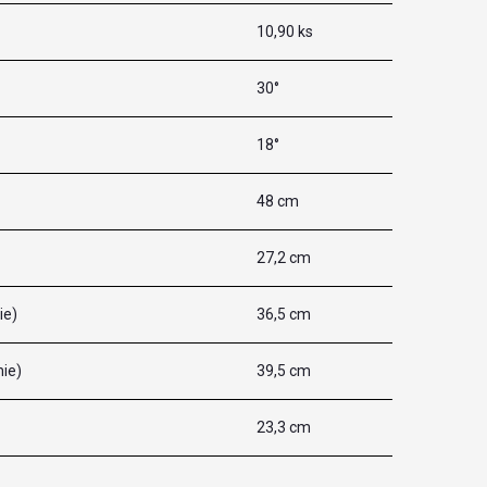
10,90 ks
30°
18°
48 cm
27,2 cm
ie)
36,5 cm
nie)
39,5 cm
23,3 cm