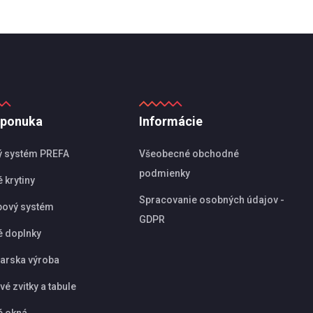
 ponuka
Informácie
ý systém PREFA
Všeobecné obchodné
podmienky
 krytiny
Spracovanie osobných údajov -
pový systém
GDPR
é doplnky
arska výroba
é zvitky a tabule
é okná