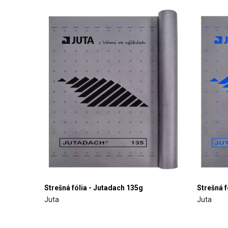
Strešná fólia - Jutadach 135g
Strešná f
Juta
Juta