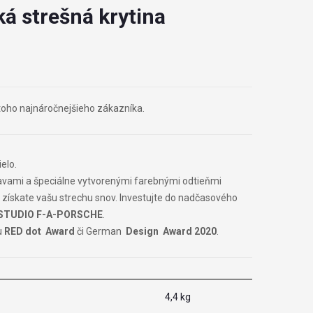
ká strešná krytina
j toho najnáročnejšieho zákazníka.
ielo.
vami a špeciálne vytvorenými farebnými odtieňmi
 získate vašu strechu snov. Investujte do nadčasového
STUDIO F-A-PORSCHE
.
u
RED dot Award
či German
Design Award 2020
.
4,4 kg