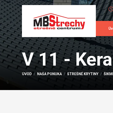
Úv
V 11 - Ker
ÚVOD
NAŠA PONUKA
STREŠNÉ KRYTINY
ŠIKM