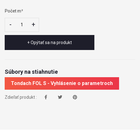
Počet m²
-
-
+
+
+ Opýtať sa na produkt
Súbory na stiahnutie
Tondach FOL S - Vyhlásenie o parametroch
Zdieľať produkt :