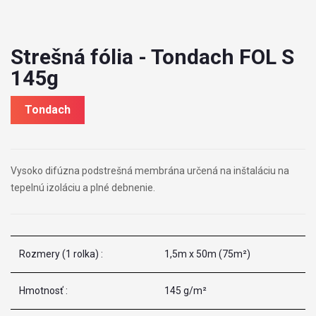
Strešná fólia - Tondach FOL S
145g
Tondach
Vysoko difúzna podstrešná membrána určená na inštaláciu na
tepelnú izoláciu a plné debnenie.
Rozmery (1 rolka) :
1,5m x 50m (75m²)
Hmotnosť :
145 g/m²