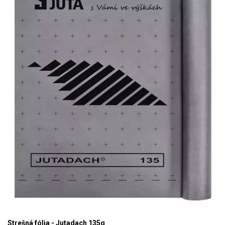
Strešná fólia - Jutadach 135g