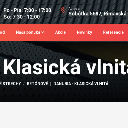
Adresa
Po - Pia: 7:00 - 17:00
Sobôtka 5687, Rimavská
So: 7:30 - 12:00
od
Naša ponuka
Akcie
Novinky
Referencie
Klasická vlnit
É STRECHY
BETÓNOVÉ
DANUBIA - KLASICKÁ VLNITÁ