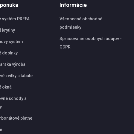
 ponuka
Informácie
ý systém PREFA
Všeobecné obchodné
podmienky
 krytiny
Spracovanie osobných údajov -
pový systém
GDPR
é doplnky
arska výroba
é zvitky a tabule
é okná
vné schody a
y
rbonátové platne
ie