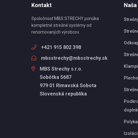
Kontakt
Naša
Spoločnosť MBS STRECHY ponúka
Strešn
kompletné strešné systémy od
Strešné
renomovaných výrobcov.
Odkva
+421 915 802 398
Strešn
mbsstrechy@mbsstrechy.sk
Klampi
MBS Strechy s.r.o.
Sobôtka 5687
Plechov
979 01 Rimavská Sobota
Strešn
Slovenská republika
Podkro
doplnk
Polyka
Izolác