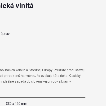
ická vlnitá
 úprav
ol našich končín a Strednej Európy. Pri krste produktovej
eli prirodzenú harmóniu, čo evokuje táto rieka. Klasický
i ideálne zapadá do slovenskej prírody a krajiny.
330 x 420 mm