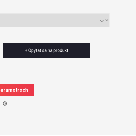
+ Opýtať sa na produkt
 parametroch