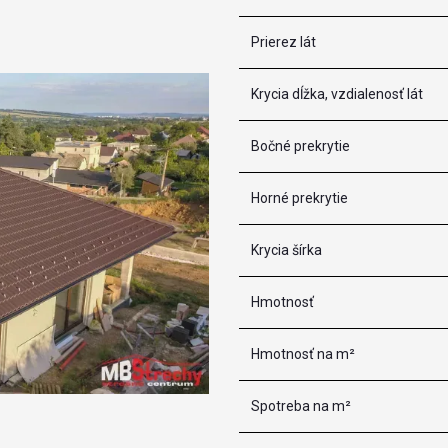
Prierez lát
Krycia dĺžka, vzdialenosť lát
Bočné prekrytie
Horné prekrytie
Krycia šírka
Hmotnosť
Hmotnosť na m²
Spotreba na m²