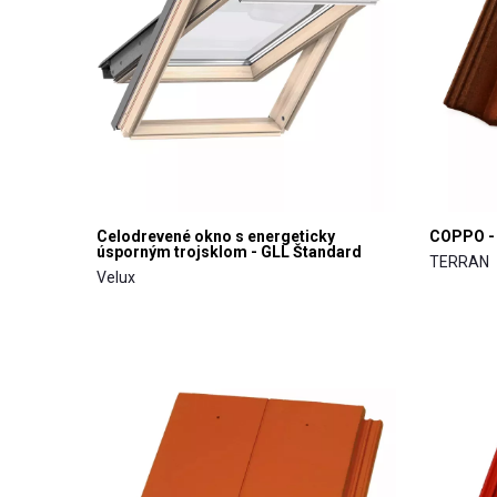
Celodrevené okno s energeticky
COPPO - 
úsporným trojsklom - GLL Štandard
TERRAN
Velux