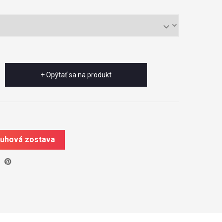
+ Opýtať sa na produkt
ruhová zostava