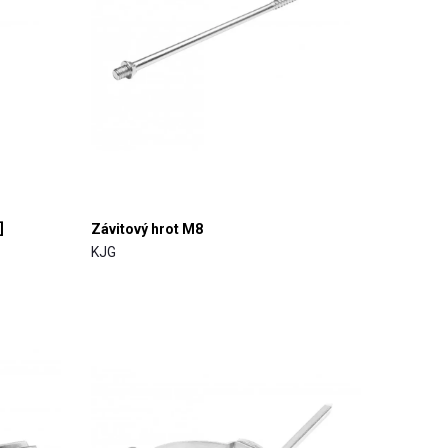
]
Závitový hrot M8
KJG