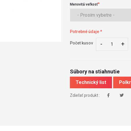
Menovitá veľkosť
Potrebné údaje *
-
-
+
+
Počet kusov
Súbory na stiahnutie
Technický list
Polk
Zdieľať produkt :