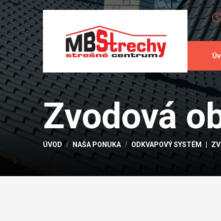
Úv
Zvodová o
ÚVOD
NAŠA PONUKA
ODKVAPOVÝ SYSTÉM
ZV