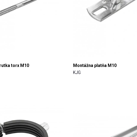
utka torx M10
Montážna platňa M10
KJG