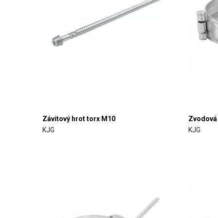
Závitový hrot torx M10
Zvodová
KJG
KJG