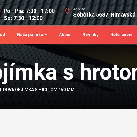
Adresa
Po - Pia: 7:00 - 17:00
Sobôtka 5687, Rimavská
So: 7:30 - 12:00
od
Naša ponuka
Akcie
Novinky
Referencie
bjímka s hrot
ODOVÁ OBJÍMKA S HROTOM 150 MM