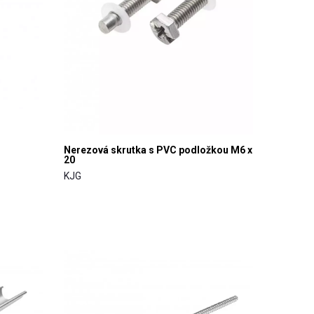
Nerezová skrutka s PVC podložkou M6 x
20
KJG