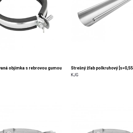
aná objímka s rebrovou gumou
Strešný žľab polkruhový [s=0,55
KJG