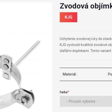
Zvodová objím
KJG
Uchytenie zvodovej rúry do stavby
KJG vyvinuté kvalitné zvodové obj
ďaľšími doplnkami. Tento variant 
Materiál :
Po
Farba