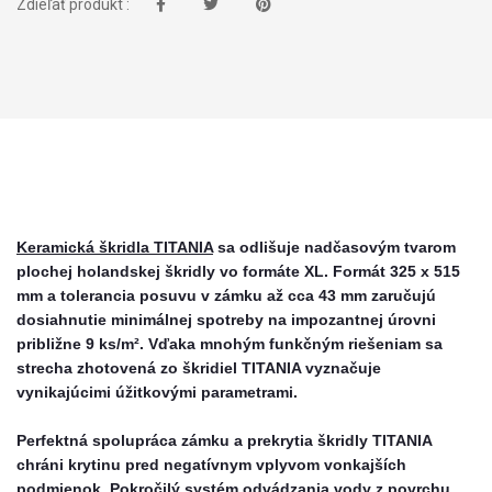
Zdieľať produkt :
Keramická škridla TITANIA
sa odlišuje nadčasovým tvarom
plochej holandskej škridly vo formáte XL. Formát 325 x 515
mm a tolerancia posuvu v zámku až cca 43 mm zaručujú
dosiahnutie minimálnej spotreby na impozantnej úrovni
približne 9 ks/m². Vďaka mnohým funkčným riešeniam sa
strecha zhotovená zo škridiel TITANIA vyznačuje
vynikajúcimi úžitkovými parametrami.
Perfektná spolupráca zámku a prekrytia škridly TITANIA
chráni krytinu pred negatívnym vplyvom vonkajších
podmienok. Pokročilý systém odvádzania vody z povrchu