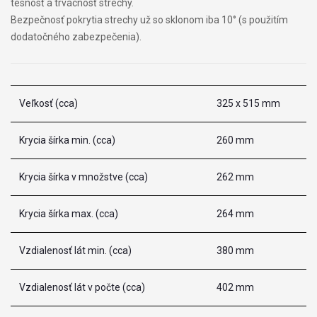
tesnosť a trvácnosť strechy.
Bezpečnosť pokrytia strechy už so sklonom iba 10° (s použitím
dodatočného zabezpečenia).
Veľkosť (cca)
325 x 515 mm
Krycia šírka min. (cca)
260 mm
Krycia šírka v množstve (cca)
262 mm
Krycia šírka max. (cca)
264 mm
Vzdialenosť lát min. (cca)
380 mm
Vzdialenosť lát v počte (cca)
402 mm