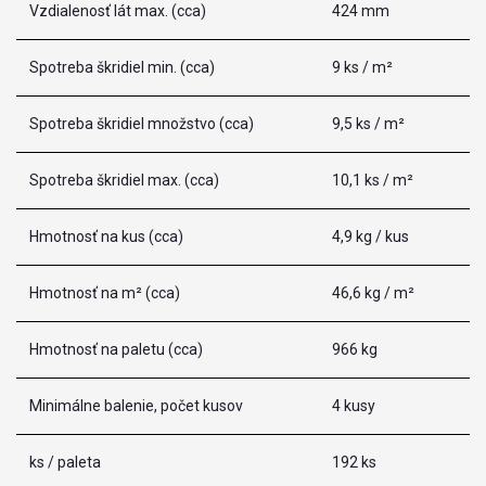
Vzdialenosť lát max. (cca)
424 mm
Spotreba škridiel min. (cca)
9 ks / m²
Spotreba škridiel množstvo (cca)
9,5 ks / m²
Spotreba škridiel max. (cca)
10,1 ks / m²
Hmotnosť na kus (cca)
4,9 kg / kus
Hmotnosť na m² (cca)
46,6 kg / m²
Hmotnosť na paletu (cca)
966 kg
Minimálne balenie, počet kusov
4 kusy
ks / paleta
192 ks