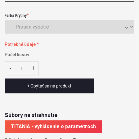
Farba Krytiny
Potrebné údaje *
Počet kusov
-
-
+
+
+ Opýtať sa na produkt
Súbory na stiahnutie
TITANIA - vyhlásenie o parametroch