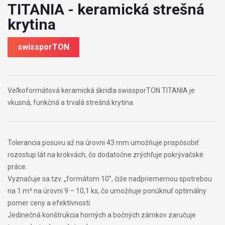
TITANIA - keramická strešná
krytina
swissporTON
Veľkoformátová keramická škridla swissporTON TITANIA je
vkusná, funkčná a trvalá strešná krytina.
Tolerancia posuvu až na úrovni 43 mm umožňuje prispôsobiť
rozostup lát na krokvách, čo dodatočne zrýchľuje pokrývačské
práce.
Vyznačuje sa tzv. „formátom 10”, čiže nadpriemernou spotrebou
na 1 m² na úrovni 9 – 10,1 ks, čo umožňuje ponúknuť optimálny
pomer ceny a efektívnosti.
Jedinečná konštrukcia horných a bočných zámkov zaručuje