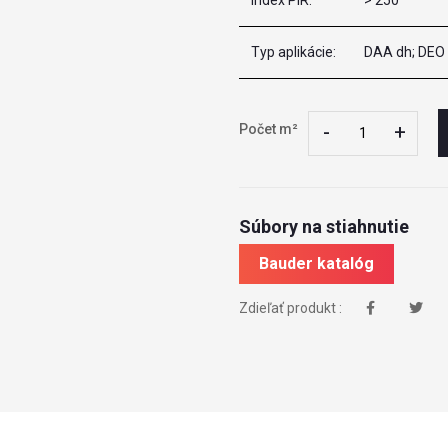
Index PIR:
> 250
Typ aplikácie:
DAA dh; DEO
-
-
+
+
Počet m²
Súbory na stiahnutie
Bauder katalóg
Zdieľať produkt :