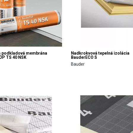
á podkladová membrána
Nadkrokvová tepelná izolácia
OP TS 40 NSK
BauderECO S
Bauder