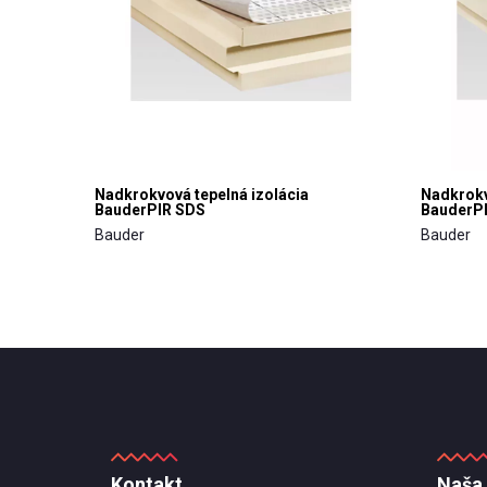
Nadkrokvová tepelná izolácia
Nadkrokv
BauderPIR SDS
BauderPI
Bauder
Bauder
Kontakt
Naša