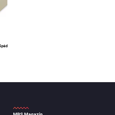
 Spád
MBS Magazín