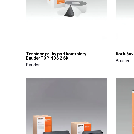
Tesniace pruhy pod kontralaty
Kartušov
BauderTOP NDS 2 SK
Bauder
Bauder