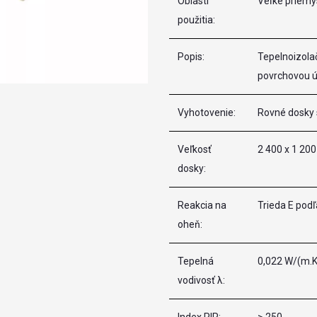
Oblasti
Veľké priemy
použitia:
Popis:
Tepelnoizolač
povrchovou 
Vyhotovenie:
Rovné dosky 
Veľkosť
2 400 x 1 20
dosky:
Reakcia na
Trieda E pod
oheň:
Tepelná
0,022 W/(m.K
vodivosť λ: