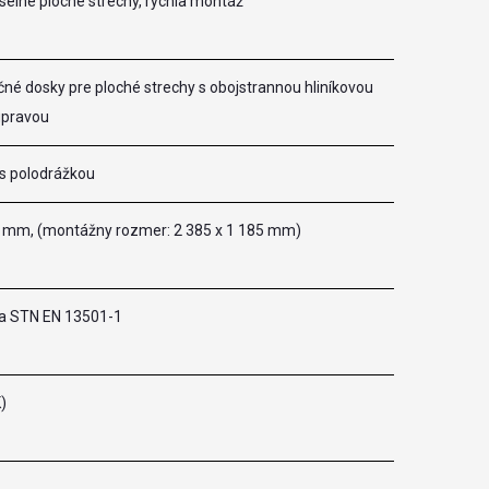
selné ploché strechy, rýchla montáž
né dosky pre ploché strechy s obojstrannou hliníkovou
úpravou
s polodrážkou
0 mm, (montážny rozmer: 2 385 x 1 185 mm)
ľa STN EN 13501-1
)