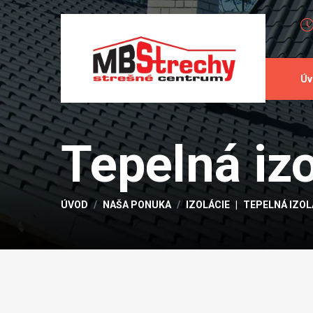
Úv
Tepelná iz
ÚVOD
NAŠA PONUKA
IZOLÁCIE
TEPELNÁ IZOL