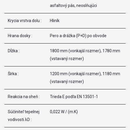
asfaltový pás, neoslňujúci
Krycia vrstva dolu :
Hliník
Hrana dosky :
Pero a drážka (P+D) po obvode
Dĺžka :
1800 mm (vonkajší rozmer), 1780 mm
(vstavaný rozmer)
Šírka :
1200 mm (vonkajší rozmer), 1180 mm
(vstavaný rozmer)
Reakcia na oheň :
Trieda E podľa EN 13501-1
Súčiniteľ tepelnej
0,022 W / (m.K)
vodivosti λD :