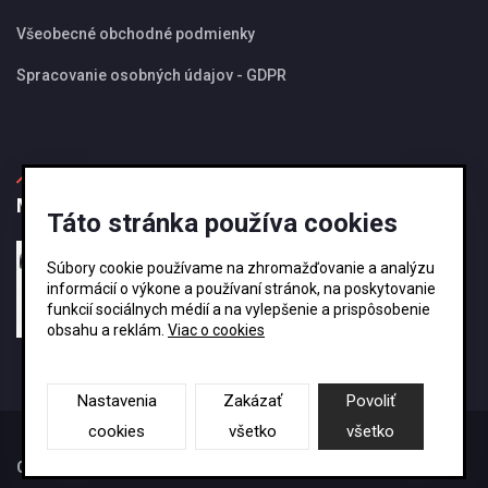
Všeobecné obchodné podmienky
Spracovanie osobných údajov - GDPR
MBS Magazín
Táto stránka používa cookies
27.08.2024
Súbory cookie používame na zhromažďovanie a analýzu
Ako si vybrať správnu veľkosť odkvapového
informácií o výkone a používaní stránok, na poskytovanie
systému KJG ?
funkcií sociálnych médií a na vylepšenie a prispôsobenie
obsahu a reklám.
Viac o cookies
Nastavenia
Zakázať
Povoliť
cookies
všetko
všetko
Copyright By
@MBSStrechy
-2026 Powered BY
ME:)