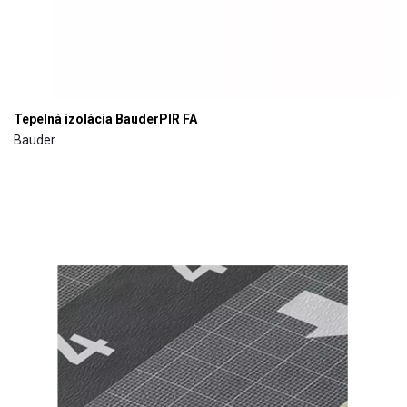
Tepelná izolácia BauderPIR FA
Bauder