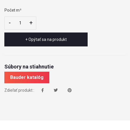
Počet m²
-
-
+
+
+ Opýtať sa na produkt
Súbory na stiahnutie
Bauder katalóg
Zdieľať produkt :