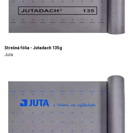
Strešná fólia - Jutadach 135g
Juta