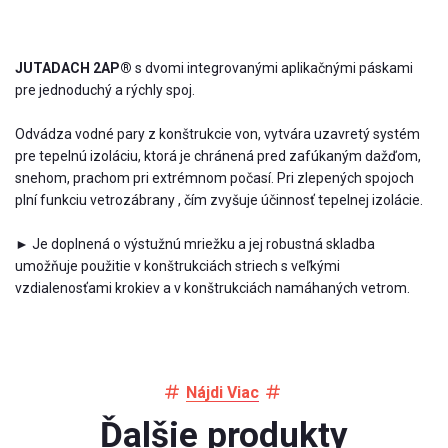
JUTADACH 2AP®
s dvomi integrovanými aplikačnými páskami
pre jednoduchý a rýchly spoj.
Odvádza vodné pary z konštrukcie von, vytvára uzavretý systém
pre tepelnú izoláciu, ktorá je chránená pred zafúkaným dažďom,
snehom, prachom pri extrémnom počasí. Pri zlepených spojoch
plní funkciu vetrozábrany , čím zvyšuje účinnosť tepelnej izolácie.
► Je doplnená o výstužnú mriežku a jej robustná skladba
umožňuje použitie v konštrukciách striech s veľkými
vzdialenosťami krokiev a v konštrukciách namáhaných vetrom.
Nájdi Viac
Ďalšie produkty