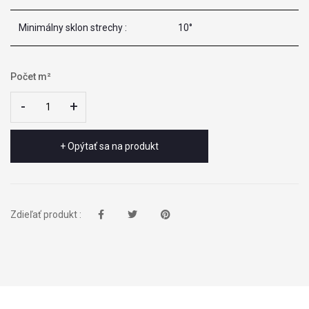
Minimálny sklon strechy :
10°
Počet m²
-
-
+
+
+ Opýtať sa na produkt
Zdieľať produkt :