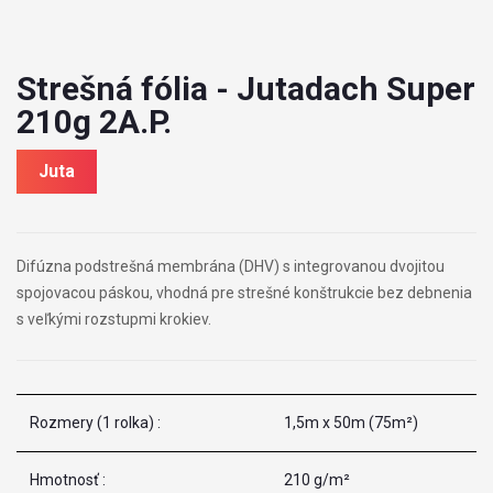
Strešná fólia - Jutadach Super
210g 2A.P.
Juta
Difúzna podstrešná membrána (DHV) s integrovanou dvojitou
spojovacou páskou, vhodná pre strešné konštrukcie bez debnenia
s veľkými rozstupmi krokiev.
Rozmery (1 rolka) :
1,5m x 50m (75m²)
Hmotnosť :
210 g/m²