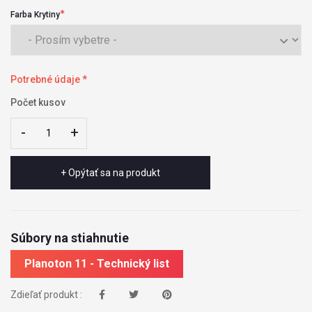
Farba Krytiny
Potrebné údaje *
Počet kusov
-
-
+
+
+ Opýtať sa na produkt
Súbory na stiahnutie
Planoton 11 - Technický list
Zdieľať produkt :