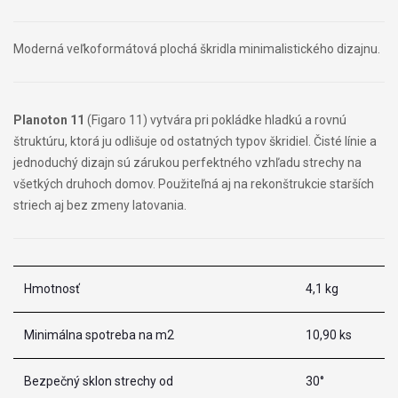
Moderná veľkoformátová plochá škridla minimalistického dizajnu.
Planoton 11
(Figaro 11) vytvára pri pokládke hladkú a rovnú
štruktúru, ktorá ju odlišuje od ostatných typov škridiel. Čisté línie a
jednoduchý dizajn sú zárukou perfektného vzhľadu strechy na
všetkých druhoch domov. Použiteľná aj na rekonštrukcie starších
striech aj bez zmeny latovania.
Hmotnosť
4,1 kg
Minimálna spotreba na m2
10,90 ks
Bezpečný sklon strechy od
30°