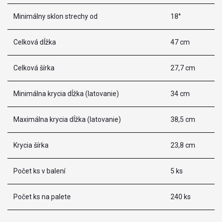
Minimálny sklon strechy od
18°
Celková dĺžka
47 cm
Celková šírka
27,7 cm
Minimálna krycia dĺžka (latovanie)
34 cm
Maximálna krycia dĺžka (latovanie)
38,5 cm
Krycia šírka
23,8 cm
Počet ks v balení
5 ks
Počet ks na palete
240 ks