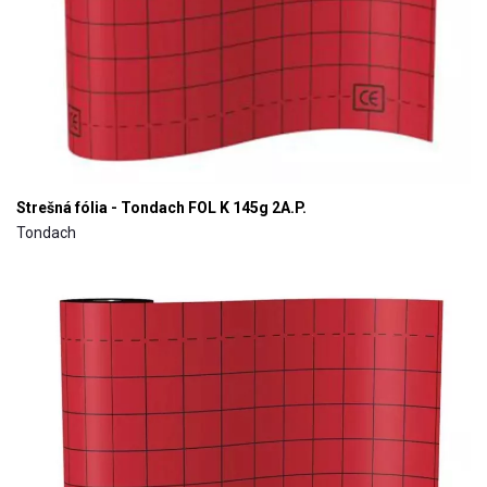
Strešná fólia - Tondach FOL K 145g 2A.P.
Tondach