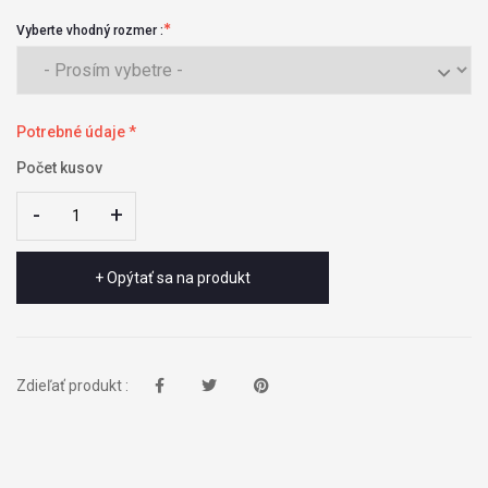
Vyberte vhodný rozmer :
Potrebné údaje *
Počet kusov
-
-
+
+
+ Opýtať sa na produkt
Zdieľať produkt :