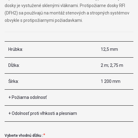
dosky je vystužené sklenými vláknami. Protipožiarne dosky RFI
(DFH2) sa používajú na montáž stenových a stropných systémov
obvykle s protipožiarnymi požiadavkami.
Hrúbka:
12,5 mm
Dĺžka:
2 m; 2,75 m
Šírka:
1 200 mm
+ Požiarna odolnosť
+ Odolnosť proti vlhkosti a plesniam
Vyberte vhodnú dĺžku :