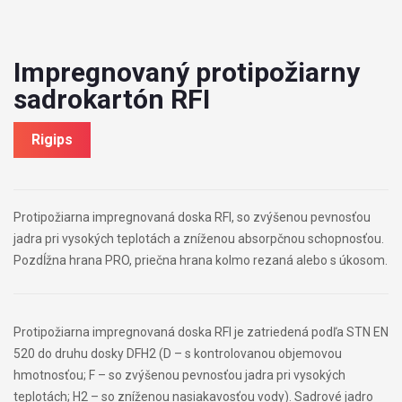
Impregnovaný protipožiarny
sadrokartón RFI
Rigips
Protipožiarna impregnovaná doska RFI, so zvýšenou pevnosťou
jadra pri vysokých teplotách a zníženou absorpčnou schopnosťou.
Pozdĺžna hrana PRO, priečna hrana kolmo rezaná alebo s úkosom.
Protipožiarna impregnovaná doska RFI je zatriedená podľa STN EN
520 do druhu dosky DFH2 (D – s kontrolovanou objemovou
hmotnosťou; F – so zvýšenou pevnosťou jadra pri vysokých
teplotách; H2 – so zníženou nasiakavosťou vody). Sadrové jadro