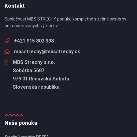
Kontakt
Spoločnosť MBS STRECHY ponúka kompletné strešné systémy
od renomovaných výrobcov.
+421 915 802 398
mbsstrechy@mbsstrechy.sk
MBS Strechy s.r.o.
Sobôtka 5687
979 01 Rimavská Sobota
Slovenská republika
Naša ponuka
Strešný systém PREFA