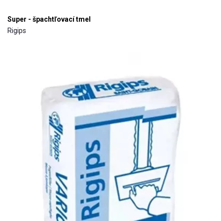
Super - špachtľovací tmel
Rigips