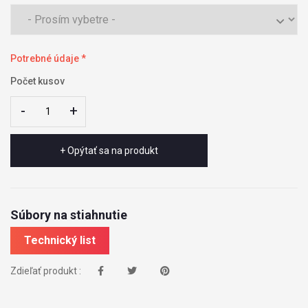
Potrebné údaje *
Počet kusov
-
-
+
+
+ Opýtať sa na produkt
Súbory na stiahnutie
Technický list
Zdieľať produkt :