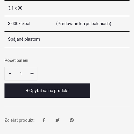
3,1 x 90
3 000ks/bal
(Predávané len po baleniach)
Spájané plastom
Počet balení
-
-
+
+
+ Opýtať sa na produkt
Zdieľať produkt :