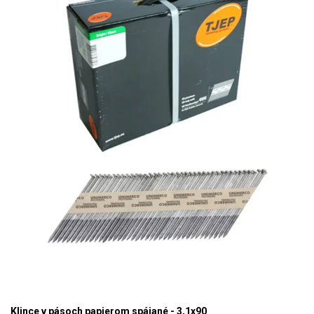
Klince v pásoch papierom spájané - 3,1x90