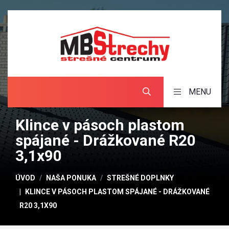
MENU
Klince v pásoch plastom
spájané - Drážkované R20
3,1x90
ÚVOD
NAŠA PONUKA
STREŠNÉ DOPLNKY
KLINCE V PÁSOCH PLASTOM SPÁJANÉ - DRÁŽKOVANÉ
R20 3,1X90