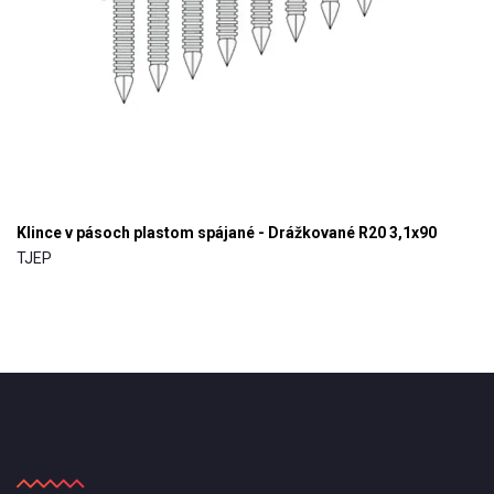
Klince v pásoch plastom spájané - Drážkované R20 3,1x90
TJEP