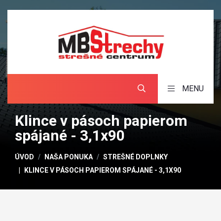
MENU
Klince v pásoch papierom
spájané - 3,1x90
ÚVOD
NAŠA PONUKA
STREŠNÉ DOPLNKY
KLINCE V PÁSOCH PAPIEROM SPÁJANÉ - 3,1X90