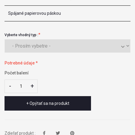
Spájané papierovou páskou
Vyberte vhodný typ :
Potrebné údaje *
Počet balení
-
-
+
+
+ Opýtať sa na produkt
Zdieľať produkt :