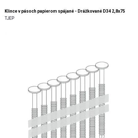
Klince v pásoch papierom spájané - Drážkované D34 2,8x75
TJEP