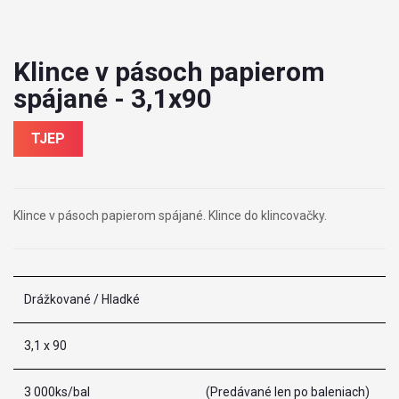
Klince v pásoch papierom
spájané - 3,1x90
TJEP
Klince v pásoch papierom spájané. Klince do klincovačky.
Drážkované / Hladké
3,1 x 90
3 000ks/bal
(Predávané len po baleniach)