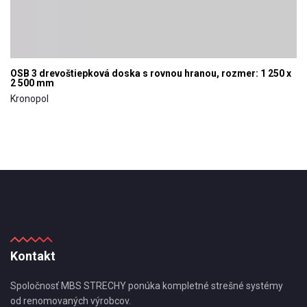
OSB 3 drevoštiepková doska s rovnou hranou, rozmer: 1 250 x
2 500 mm
Kronopol
Kontakt
Spoločnosť MBS STRECHY ponúka kompletné strešné systémy
od renomovaných výrobcov.