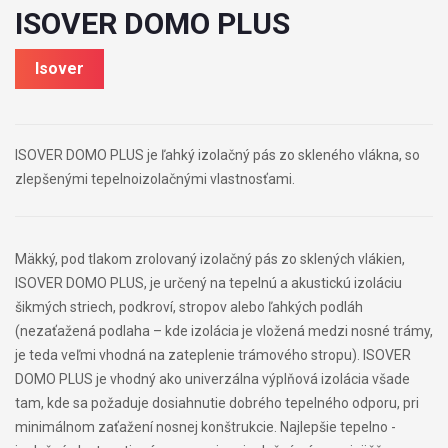
ISOVER DOMO PLUS
Isover
ISOVER DOMO PLUS je ľahký izolačný pás zo skleného vlákna, so
zlepšenými tepelnoizolačnými vlastnosťami.
Mäkký, pod tlakom zrolovaný izolačný pás zo sklených vlákien,
ISOVER DOMO PLUS, je určený na tepelnú a akustickú izoláciu
šikmých striech, podkroví, stropov alebo ľahkých podláh
(nezaťažená podlaha – kde izolácia je vložená medzi nosné trámy,
je teda veľmi vhodná na zateplenie trámového stropu). ISOVER
DOMO PLUS je vhodný ako univerzálna výplňová izolácia všade
tam, kde sa požaduje dosiahnutie dobrého tepelného odporu, pri
minimálnom zaťažení nosnej konštrukcie. Najlepšie tepelno -