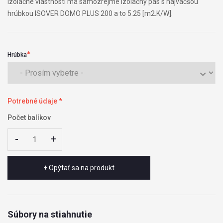
izolačné vlastnosti má samozrejme izolačný pás s najväčšou
hrúbkou ISOVER DOMO PLUS 200 a to 5.25 [m2.K/W].
Hrúbka
Potrebné údaje *
Počet balíkov
-
-
+
+
+ Opýtať sa na produkt
Súbory na stiahnutie