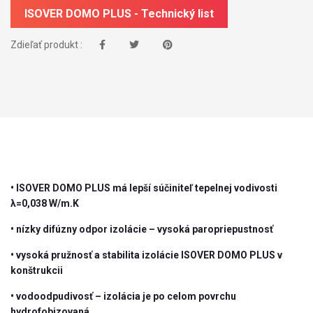
ISOVER DOMO PLUS - Technický list
Zdieľať produkt :
• ISOVER DOMO PLUS má lepší súčiniteľ tepelnej vodivosti
λ=0,038 W/m.K
• nízky difúzny odpor izolácie – vysoká paropriepustnosť
• vysoká pružnosť a stabilita izolácie ISOVER DOMO PLUS v
konštrukcii
• vodoodpudivosť – izolácia je po celom povrchu
hydrofobizovaná