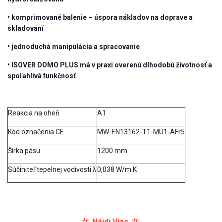
• komprimované balenie – úspora nákladov na doprave a
skladovaní
• jednoduchá manipulácia a spracovanie
• ISOVER DOMO PLUS má v praxi overenú dlhodobú životnosť a
spoľahlivá funkčnosť
Reakcia na oheň
A1
Kód označenia CE
MW-EN13162-T1-MU1-AFr5
Šírka pásu
1200 mm
Súčiniteľ tepelnej vodivosti λ
0,038 W/m.K
Nájdi Viac