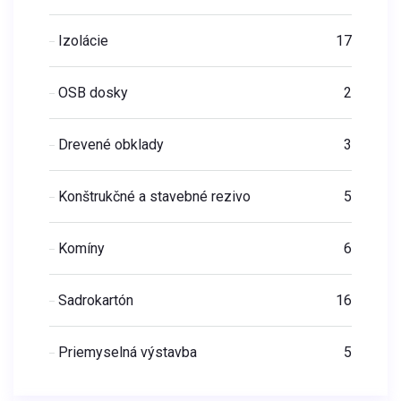
Izolácie
17
OSB dosky
2
Drevené obklady
3
Konštrukčné a stavebné rezivo
5
Komíny
6
Sadrokartón
16
Priemyselná výstavba
5