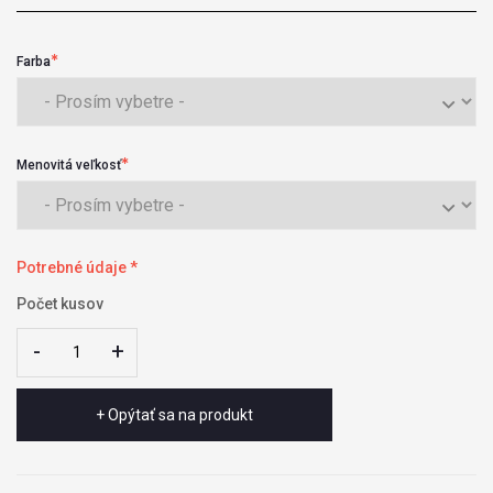
Farba
Menovitá veľkosť
Potrebné údaje *
Počet kusov
-
-
+
+
+ Opýtať sa na produkt