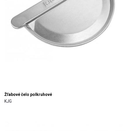
Žľabové čelo polkruhové
KJG