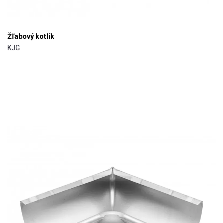
Žľabový kotlík
KJG