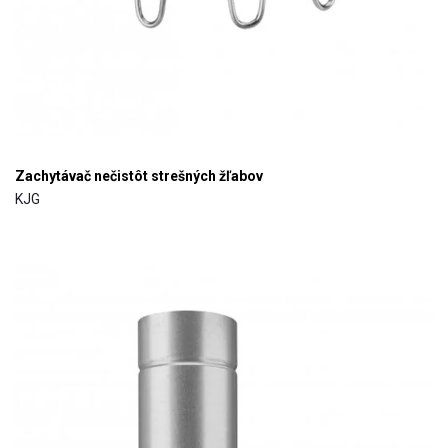
Zachytávač nečistôt strešných žľabov
KJG