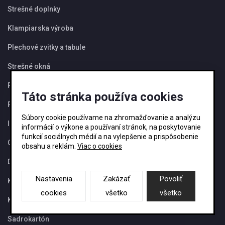
Strešné doplnky
Klampiarska výroba
Plechové zvitky a tabule
Strešné okná
Podkrovné schody a doplnky
Táto stránka používa cookies
Polykarbonátové platne
Súbory cookie používame na zhromažďovanie a analýzu
Izolácie
informácií o výkone a používaní stránok, na poskytovanie
funkcií sociálnych médií a na vylepšenie a prispôsobenie
OSB dosky
obsahu a reklám.
Viac o cookies
Drevené obklady
Nastavenia
Zakázať
Povoliť
Konštrukčné a stavebné rezivo
cookies
všetko
všetko
Komíny
Sadrokartón