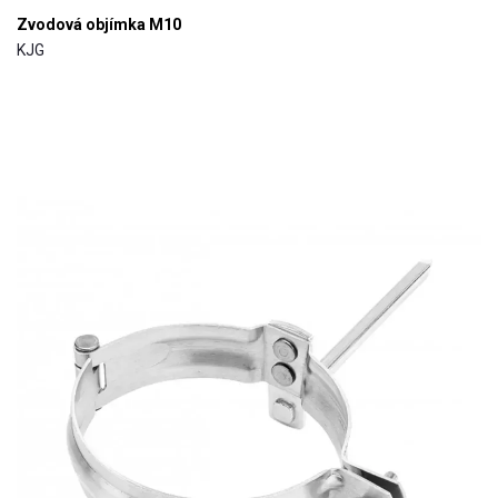
Zvodová objímka M10
KJG