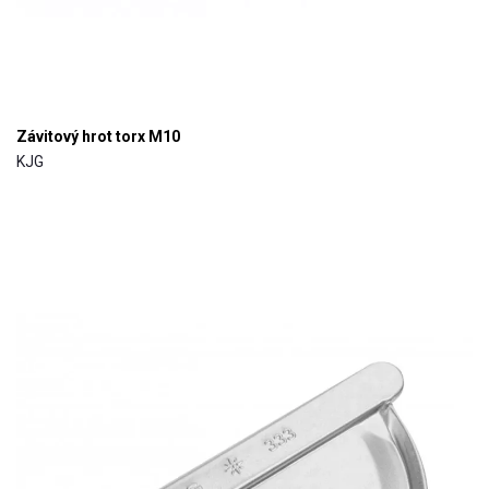
Závitový hrot torx M10
KJG