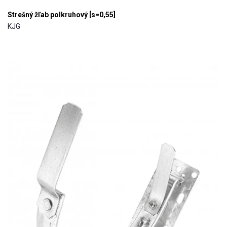
Strešný žľab polkruhový [s=0,55]
KJG