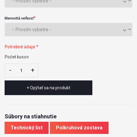
Menovitá veľkosť
Potrebné údaje *
Počet kusov
-
-
+
+
+ Opýtať sa na produkt
Súbory na stiahnutie
Technický list
Polkruhová zostava