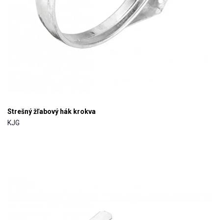
Strešný žľabový hák krokva
KJG