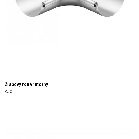
Žľabový roh vnútorný
KJG