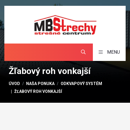
MENU
Žľabový roh vonkajší
ÚVOD
NAŠA PONUKA
ODKVAPOVÝ SYSTÉM
ŽĽABOVÝ ROH VONKAJŠÍ