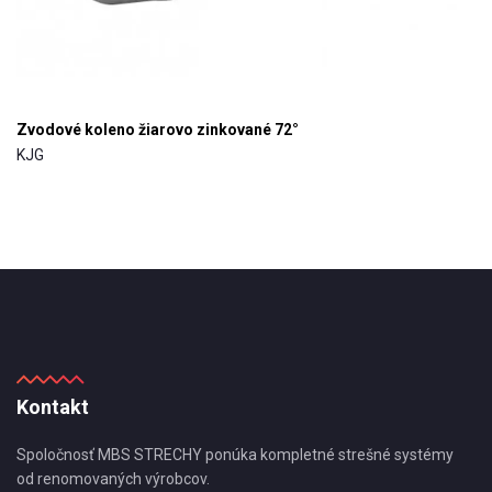
Zvodové koleno žiarovo zinkované 72°
KJG
Kontakt
Spoločnosť MBS STRECHY ponúka kompletné strešné systémy
od renomovaných výrobcov.