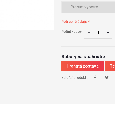
Potrebné údaje *
-
-
+
+
Počet kusov
Súbory na stiahnutie
Hranatá zostava
Te
Zdieľať produkt :