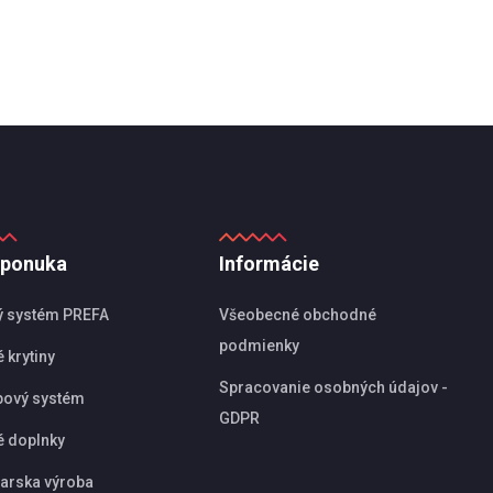
 ponuka
Informácie
ý systém PREFA
Všeobecné obchodné
podmienky
 krytiny
Spracovanie osobných údajov -
pový systém
GDPR
é doplnky
arska výroba