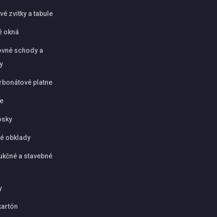
é zvitky a tabule
é okná
vné schody a
y
rbonátové platne
ie
osky
é obklady
ukčné a stavebné
y
artón