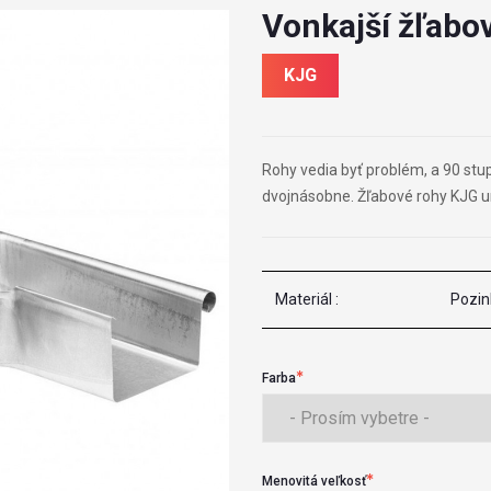
Vonkajší žľabo
KJG
Rohy vedia byť problém, a 90 stu
dvojnásobne. Žľabové rohy KJG u
Materiál :
Pozin
Farba
Menovitá veľkosť