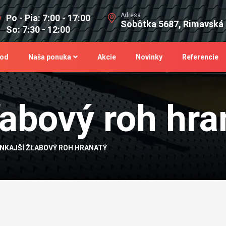
Adresa
Po - Pia: 7:00 - 17:00
Sobôtka 5687, Rimavská
So: 7:30 - 12:00
od
Naša ponuka
Akcie
Novinky
Referencie
ľabový roh hra
NKAJŠÍ ŽĽABOVÝ ROH HRANATÝ