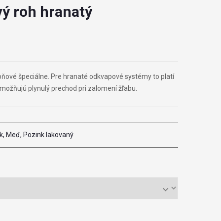
vý roh hranatý
pňové špeciálne. Pre hranaté odkvapové systémy to platí
možňujú plynulý prechod pri zalomení žľabu.
k, Meď, Pozink lakovaný