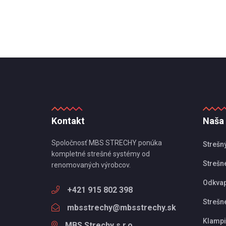
Kontakt
Naša
Spoločnosť MBS STRECHY ponúka
Strešn
kompletné strešné systémy od
Strešné
renomovaných výrobcov.
Odkva
+421 915 802 398
Strešn
mbsstrechy@mbsstrechy.sk
Klampi
MBS Strechy s.r.o.