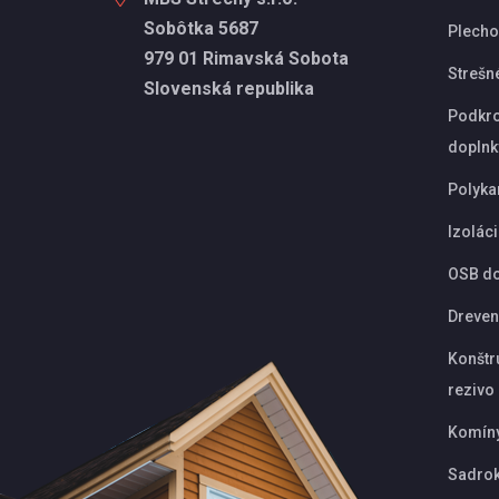
Sobôtka 5687
Plechov
979 01 Rimavská Sobota
Strešn
Slovenská republika
Podkro
doplnk
Polyka
Izolác
OSB d
Dreven
Konštr
rezivo
Komín
Sadrok