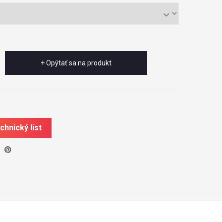
+ Opýtať sa na produkt
chnický list