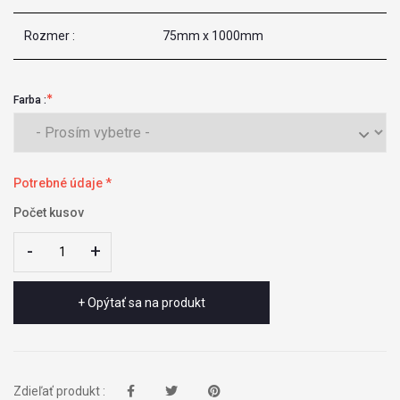
Rozmer :
75mm x 1000mm
Farba :
Potrebné údaje *
Počet kusov
-
-
+
+
+ Opýtať sa na produkt
Zdieľať produkt :