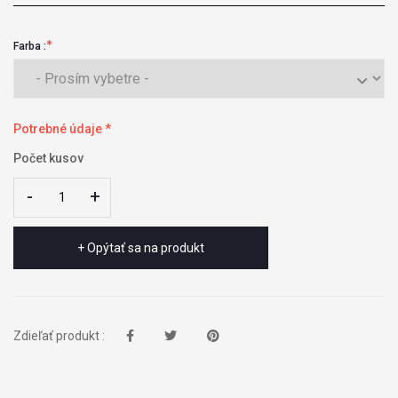
Farba :
Potrebné údaje *
Počet kusov
-
-
+
+
+ Opýtať sa na produkt
Zdieľať produkt :