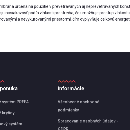
mbrána určená na použitie v prevetrávaných aj neprevetrávaných konštr
nasiakavosť podľa vlhkosti prostredia, čo umožňuje prestup vlhkosti sme
vanými a nevykurovanými priestormi, čím ovplyvňuje celkovú energetic
 ponuka
Informácie
ý systém PREFA
Všeobecné obchodné
podmienky
 krytiny
Spracovanie osobných údajov -
pový systém
GDPR