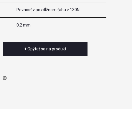
Pevnosť v pozdĺžnom ťahu ≥ 130N
0,2 mm
+ Opýtať sa na produkt