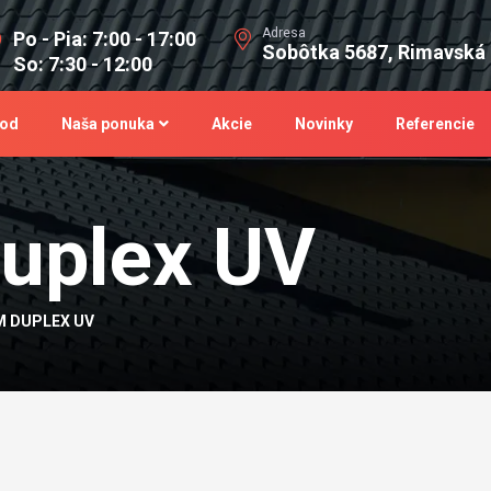
Adresa
Po - Pia: 7:00 - 17:00
Sobôtka 5687, Rimavská
So: 7:30 - 12:00
od
Naša ponuka
Akcie
Novinky
Referencie
uplex UV
M DUPLEX UV