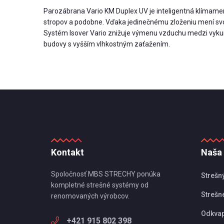
Parozábrana Vario KM Duplex UV je inteligentná klímame
stropov a podobne. Vďaka jedinečnému zloženiu mení svoju 
Systém Isover Vario znižuje výmenu vzduchu medzi vykuro
budovy s vyšším vlhkostným zaťažením.
Kontakt
Naša
Spoločnosť MBS STRECHY ponúka
Strešn
kompletné strešné systémy od
Strešné
renomovaných výrobcov.
Odkva
+421 915 802 398