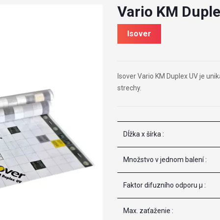
Vario KM Dupl
Isover
Isover Vario KM Duplex UV je un
strechy.
Dĺžka x šírka :
Množstvo v jednom balení :
Faktor difuzního odporu μ :
Max. zaťaženie :