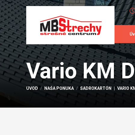
Úv
Vario KM D
ÚVOD
NAŠA PONUKA
SADROKARTÓN
VARIO K