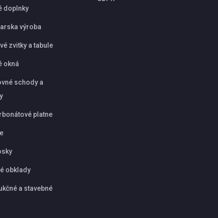
é doplnky
arska výroba
é zvitky a tabule
é okná
vné schody a
y
rbonátové platne
ie
osky
é obklady
ukčné a stavebné