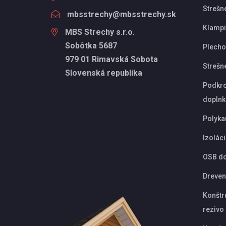
Strešn
mbsstrechy@mbsstrechy.sk
Klampi
MBS Strechy s.r.o.
Sobôtka 5687
Plechov
979 01 Rimavská Sobota
Strešn
Slovenská republika
Podkro
doplnk
Polyka
Izolác
OSB d
Dreven
Konštr
rezivo