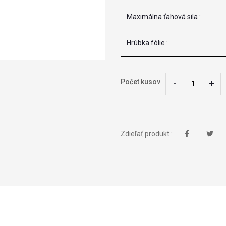
Maximálna ťahová sila :
Hrúbka fólie :
-
-
+
+
Počet kusov
Zdieľať produkt :