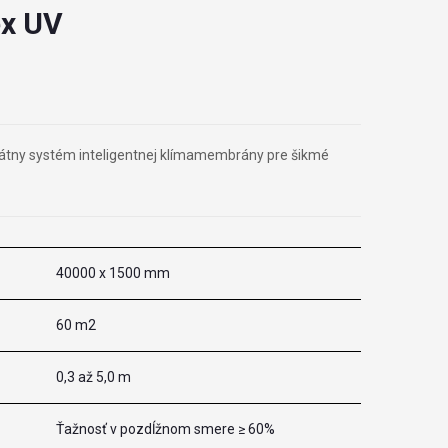
ex UV
ikátny systém inteligentnej klímamembrány pre šikmé
40000 x 1500 mm
60 m2
0,3 až 5,0 m
Ťažnosť v pozdĺžnom smere ≥ 60%