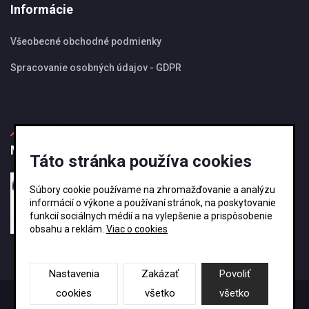
Informácie
Všeobecné obchodné podmienky
Spracovanie osobných údajov - GDPR
MBS Magazín
Táto stránka používa cookies
27.08.2024
Súbory cookie používame na zhromažďovanie a analýzu
Ako si vybrať správnu veľkosť odkvapového
informácií o výkone a používaní stránok, na poskytovanie
systému KJG ?
funkcií sociálnych médií a na vylepšenie a prispôsobenie
obsahu a reklám.
Viac o cookies
Nastavenia
Zakázať
Povoliť
cookies
všetko
všetko