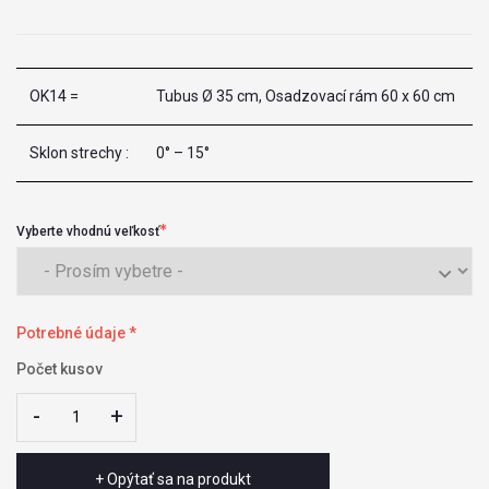
OK14 =
Tubus Ø 35 cm, Osadzovací rám 60 x 60 cm
Sklon strechy :
0° – 15°
Vyberte vhodnú veľkosť
Potrebné údaje *
Počet kusov
-
-
+
+
+ Opýtať sa na produkt