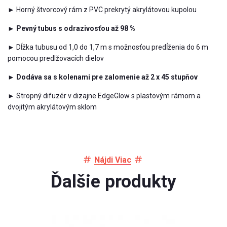
► Horný štvorcový rám z PVC prekrytý akrylátovou kupolou
► Pevný tubus s odrazivosťou až 98 %
► Dĺžka tubusu od 1,0 do 1,7 m s možnosťou predĺženia do 6 m
pomocou predlžovacích dielov
► Dodáva sa s kolenami pre zalomenie až 2 x 45 stupňov
► Stropný difuzér v dizajne EdgeGlow s plastovým rámom a
dvojitým akrylátovým sklom
Nájdi Viac
Ďalšie produkty