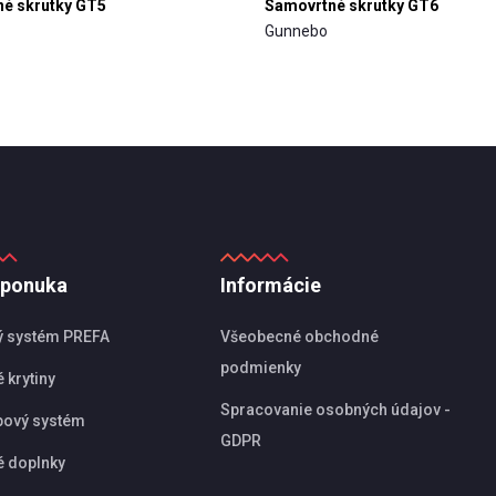
é skrutky GT5
Samovrtné skrutky GT6
Gunnebo
 ponuka
Informácie
ý systém PREFA
Všeobecné obchodné
podmienky
 krytiny
Spracovanie osobných údajov -
pový systém
GDPR
é doplnky