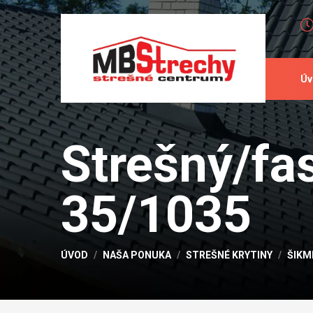
Úv
Strešný/fas
35/1035
ÚVOD
NAŠA PONUKA
STREŠNÉ KRYTINY
ŠIKM