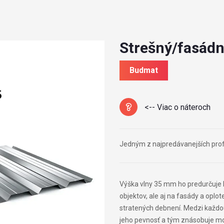
Strešný/fasádn
Budmat
<-- Viac o náteroch
Jedným z najpredávanejších profi
Výška vlny 35 mm ho predurčuje k
objektov, ale aj na fasády a oplot
stratených debnení. Medzi každo
jeho pevnosť a tým znásobuje mož