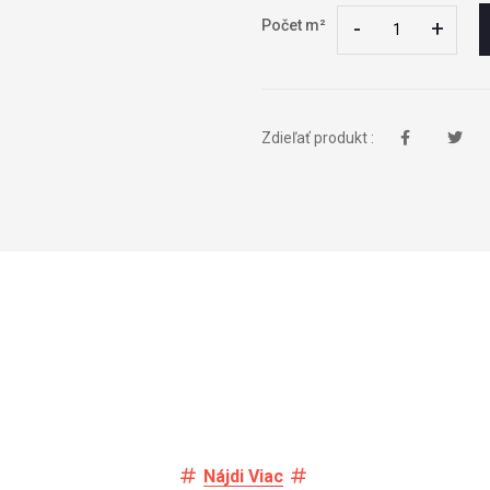
-
-
+
+
Počet m²
Zdieľať produkt :
Nájdi Viac