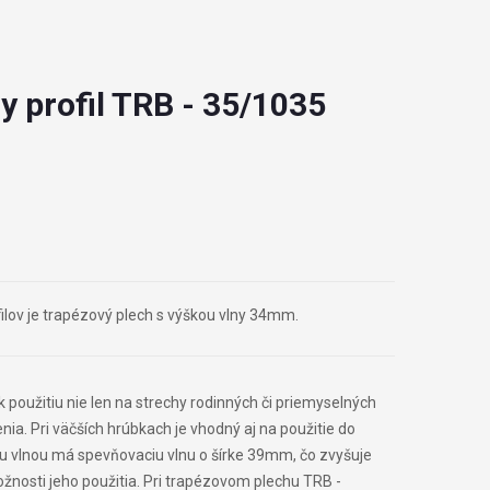
y profil TRB - 35/1035
lov je trapézový plech s výškou vlny 34mm.
 použitiu nie len na strechy rodinných či priemyselných
enia. Pri väčších hrúbkach je vhodný aj na použitie do
u vlnou má spevňovaciu vlnu o šírke 39mm, čo zvyšuje
nosti jeho použitia. Pri trapézovom plechu TRB -