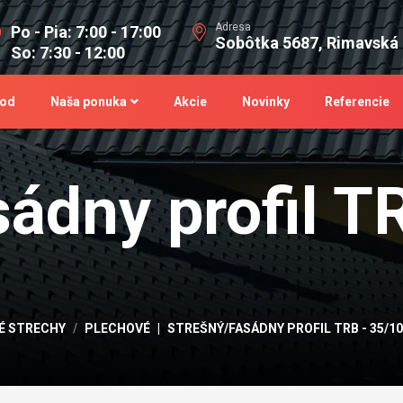
Adresa
Po - Pia: 7:00 - 17:00
Sobôtka 5687, Rimavská
So: 7:30 - 12:00
od
Naša ponuka
Akcie
Novinky
Referencie
ádny profil T
É STRECHY
PLECHOVÉ
STREŠNÝ/FASÁDNY PROFIL TRB - 35/1