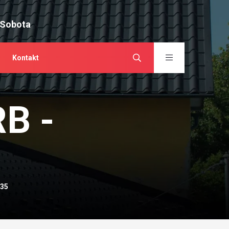
 Sobota
Kontakt
RB -
035