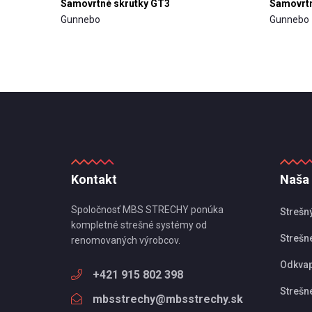
Samovrtné skrutky GT3
Samovrtn
Gunnebo
Gunnebo
Kontakt
Naša
Spoločnosť MBS STRECHY ponúka
Strešn
kompletné strešné systémy od
Strešné
renomovaných výrobcov.
Odkva
+421 915 802 398
Strešn
mbsstrechy@mbsstrechy.sk