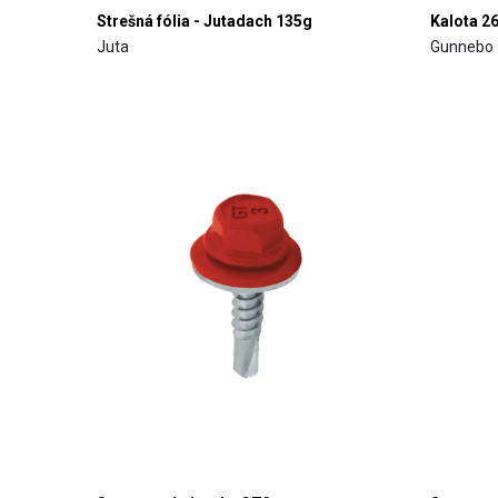
Strešná fólia - Jutadach 135g
Kalota 2
Juta
Gunnebo