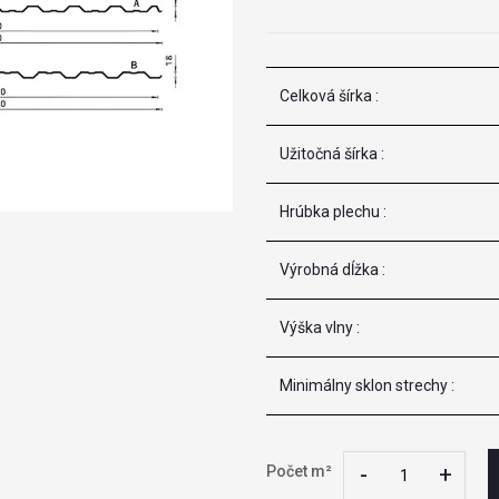
Celková šírka :
Užitočná šírka :
Hrúbka plechu :
Výrobná dĺžka :
Výška vlny :
Minimálny sklon strechy :
-
-
+
+
Počet m²