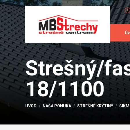
Úv
Strešný/fas
18/1100
ÚVOD
NAŠA PONUKA
STREŠNÉ KRYTINY
ŠIKM