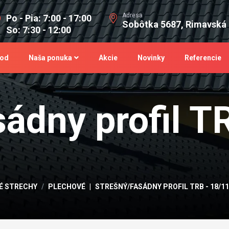
Adresa
Po - Pia: 7:00 - 17:00
Sobôtka 5687, Rimavská
So: 7:30 - 12:00
od
Naša ponuka
Akcie
Novinky
Referencie
ádny profil T
É STRECHY
PLECHOVÉ
STREŠNÝ/FASÁDNY PROFIL TRB - 18/1