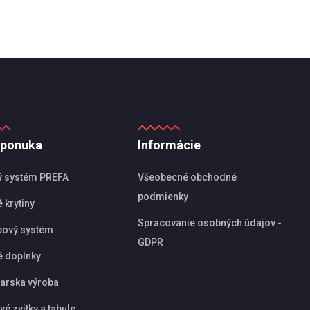
 ponuka
Informácie
ý systém PREFA
Všeobecné obchodné
podmienky
 krytiny
Spracovanie osobných údajov -
pový systém
GDPR
é doplnky
arska výroba
é zvitky a tabule