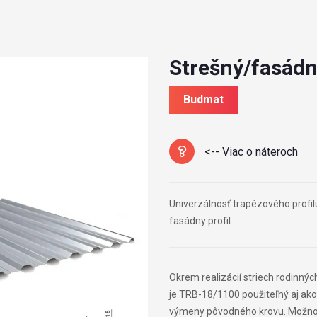
Strešný/fasádn
Budmat
<-- Viac o náteroch
Univerzálnosť trapézového profil
fasádny profil.
Okrem realizácií striech rodinný
je TRB-18/1100 použiteľný aj ako 
výmeny pôvodného krovu. Možnosť