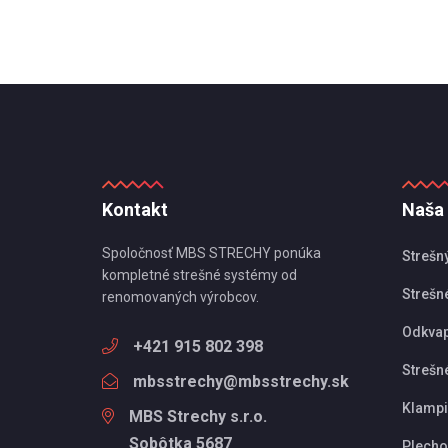
Kontakt
Naša
Spoločnosť MBS STRECHY ponúka
Strešn
kompletné strešné systémy od
Strešné
renomovaných výrobcov.
Odkva
+421 915 802 398
Strešn
mbsstrechy@mbsstrechy.sk
Klampi
MBS Strechy s.r.o.
Sobôtka 5687
Plechov