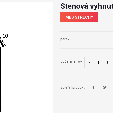
Stenová vyhnutá
MBS STRECHY
perex
-
-
+
+
počet metrov
Zdieľať produkt :