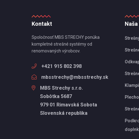
Kontakt
Naša
Spoločnosť MBS STRECHY ponúka
Strešn
kompletné strešné systémy od
Strešné
renomovaných výrobcov.
Odkva
+421 915 802 398
Strešn
mbsstrechy@mbsstrechy.sk
Klampi
MBS Strechy s.r.o.
Sobôtka 5687
Plechov
979 01 Rimavská Sobota
Strešn
Slovenská republika
Podkro
doplnk