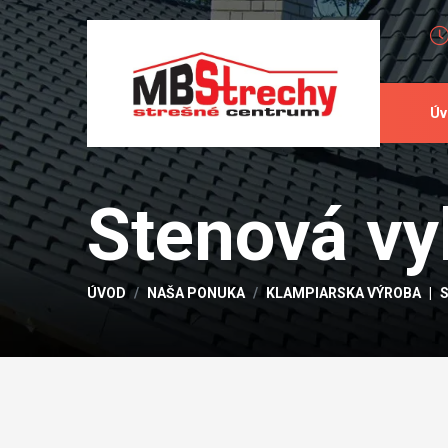
Úv
Stenová vyh
ÚVOD
NAŠA PONUKA
KLAMPIARSKA VÝROBA
S