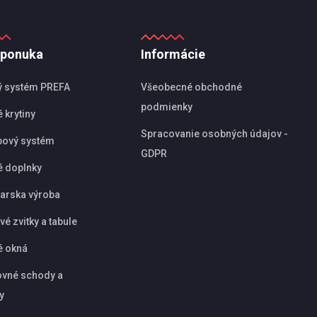
 ponuka
Informácie
ý systém PREFA
Všeobecné obchodné
podmienky
 krytiny
Spracovanie osobných údajov -
pový systém
GDPR
é doplnky
arska výroba
é zvitky a tabule
é okná
vné schody a
y