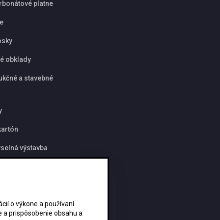
rbonátové platne
ie
osky
é obklady
ukčné a stavebné
y
artón
selná výstavba
y
ií o výkone a používaní
ie a prispôsobenie obsahu a