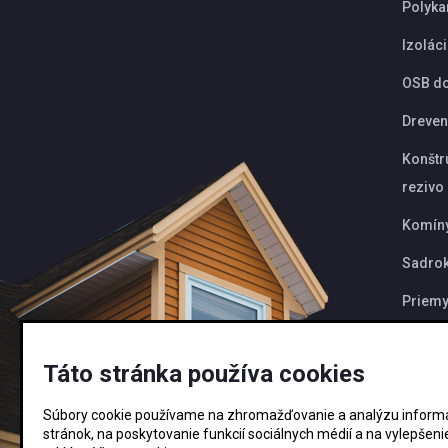
Polyka
Izolác
OSB d
Dreven
Konštr
rezivo
Komín
Sadrok
Priemy
Akcie
Táto stránka používa cookies
Novink
Súbory cookie používame na zhromažďovanie a analýzu informác
stránok, na poskytovanie funkcií sociálnych médií a na vylepšen