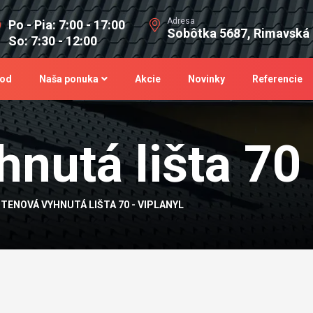
Adresa
Po - Pia: 7:00 - 17:00
Sobôtka 5687, Rimavská
So: 7:30 - 12:00
od
Naša ponuka
Akcie
Novinky
Referencie
nutá lišta 70 
TENOVÁ VYHNUTÁ LIŠTA 70 - VIPLANYL