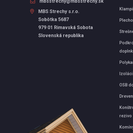
mbsstrechy@mbsstrechy.sk
Klampi
MBS Strechy s.r.o.
Sobôtka 5687
Plechov
979 01 Rimavská Sobota
Strešn
Slovenská republika
Podkro
doplnk
Polyka
Izolác
OSB d
Dreven
Konštr
rezivo
Komín