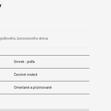
y
jedľového, borovicového dreva.
Smrek - jedľa
Čerstvé-mokré
Omietané a prizmované