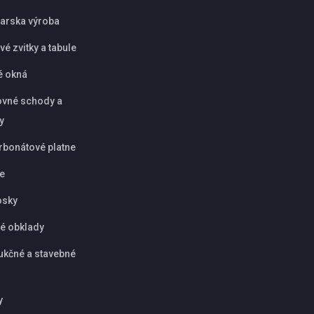
arska výroba
é zvitky a tabule
é okná
vné schody a
y
rbonátové platne
ie
osky
é obklady
ukčné a stavebné
y