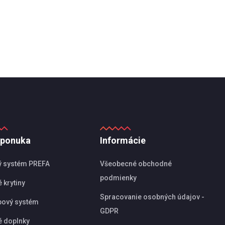
 ponuka
Informácie
ý systém PREFA
Všeobecné obchodné
podmienky
 krytiny
Spracovanie osobných údajov -
pový systém
GDPR
é doplnky