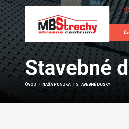
Úv
Stavebné 
ÚVOD
NAŠA PONUKA
STAVEBNÉ DOSKY