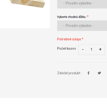
Vyberte vhodnú dĺžku :
Potrebné údaje *
-
-
+
+
Počet kusov
Zdieľať produkt :