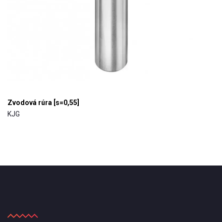
Zvodová rúra [s=0,55]
KJG