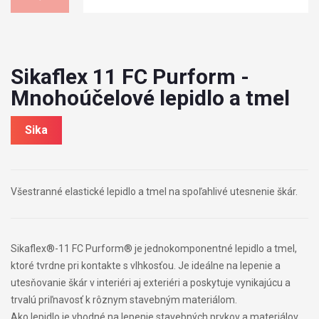
Sikaflex 11 FC Purform -
Mnohoúčelové lepidlo a tmel
Sika
Všestranné elastické lepidlo a tmel na spoľahlivé utesnenie škár.
Sikaflex®-11 FC Purform® je jednokomponentné lepidlo a tmel,
ktoré tvrdne pri kontakte s vlhkosťou. Je ideálne na lepenie a
utesňovanie škár v interiéri aj exteriéri a poskytuje vynikajúcu a
trvalú priľnavosť k rôznym stavebným materiálom.
Ako lepidlo je vhodné na lepenie stavebných prvkov a materiálov,