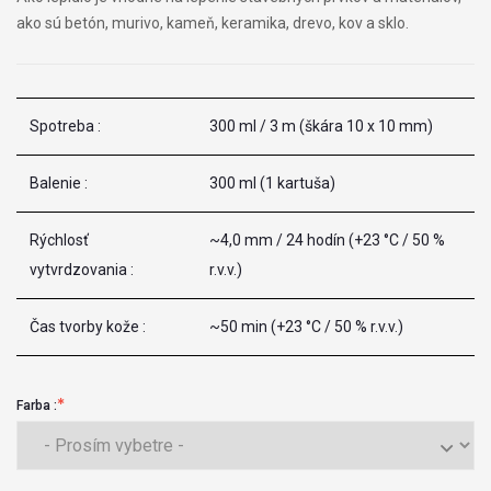
ako sú betón, murivo, kameň, keramika, drevo, kov a sklo.
Spotreba :
300 ml / 3 m (škára 10 x 10 mm)
Balenie :
300 ml (1 kartuša)
Rýchlosť
~4,0 mm / 24 hodín (+23 °C / 50 %
vytvrdzovania :
r.v.v.)
Čas tvorby kože :
~50 min (+23 °C / 50 % r.v.v.)
Farba :