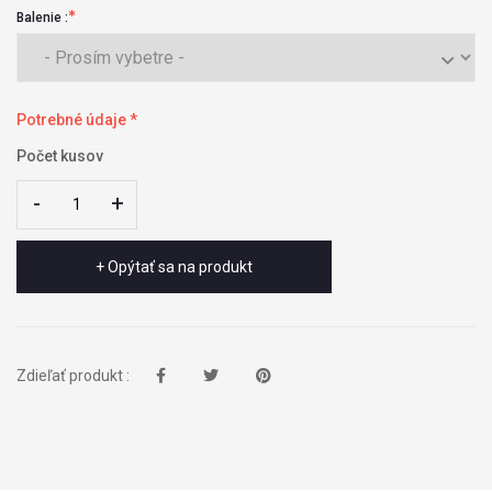
Balenie :
Potrebné údaje *
Počet kusov
-
-
+
+
+ Opýtať sa na produkt
Zdieľať produkt :