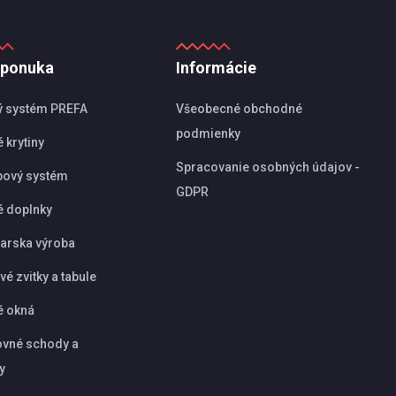
 ponuka
Informácie
ý systém PREFA
Všeobecné obchodné
podmienky
 krytiny
Spracovanie osobných údajov -
pový systém
GDPR
é doplnky
arska výroba
é zvitky a tabule
é okná
vné schody a
y