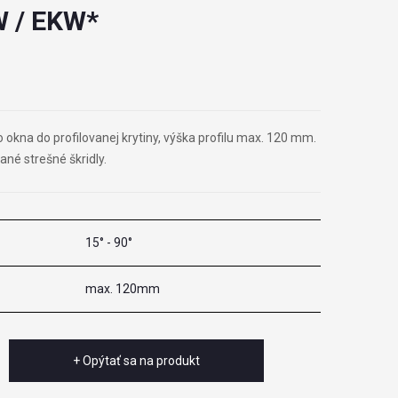
 / EKW*
kna do profilovanej krytiny, výška profilu max. 120 mm.
né strešné škridly.
15° - 90°
max. 120mm
+ Opýtať sa na produkt