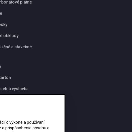
rbonátové platne
ie
osky
é obklady
ukčné a stavebné
y
artón
selná výstavba
y
ií o výkone a používaní
ie a prispôsobenie obsahu a