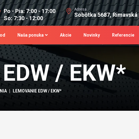
Adresa
Po - Pia: 7:00 - 17:00
Sobôtka 5687, Rimavská
So: 7:30 - 12:00
od
Naša ponuka
Akcie
Novinky
Referencie
 EDW / EKW*
NIA
LEMOVANIE EDW / EKW*