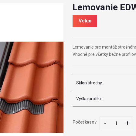
Lemovanie EDW
Velux
Lemovanie pre montáž strešného o
Vhodné pre všetky bežne profilova
Sklon strechy :
Výška profilu :
-
-
+
+
Počet kusov