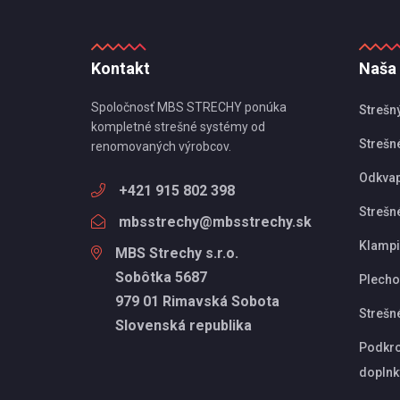
Kontakt
Naša
Spoločnosť MBS STRECHY ponúka
Strešn
kompletné strešné systémy od
Strešné
renomovaných výrobcov.
Odkva
+421 915 802 398
Strešn
mbsstrechy@mbsstrechy.sk
Klampi
MBS Strechy s.r.o.
Sobôtka 5687
Plechov
979 01 Rimavská Sobota
Strešn
Slovenská republika
Podkro
doplnk