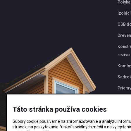
Polyka
Izolác
OSB d
Dreven
Konštr
rezivo
Komín
Sadrok
Priemy
Akcie
Táto stránka používa cookies
Novink
Súbory cookie používame na zhromažďovanie a analýzu informác
stránok, na poskytovanie funkcií sociálnych médií a na vylepšen